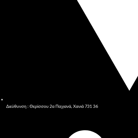
Διεύθυνση : Θερίσσου 2α Παχιανά, Χανιά 731 36