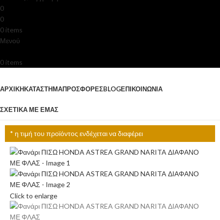
0
0
0
items
0.00
€
Μενού
0
items
Κατηγορίες
ΑΡΧΙΚΉ
ΚΑΤΆΣΤΗΜΑ
ΠΡΟΣΦΟΡΈΣ
BLOG
ΕΠΙΚΟΙΝΩΝΊΑ
ΣΧΕΤΙΚΆ ΜΕ ΕΜΆΣ
* η τιμή του προϊόντος ενδέχεται να διαφέρει
Click to enlarge