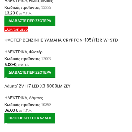
ΗΛΕΚΤΡΙΚΑ
,
Ηλεκτρονικές
Κωδικός προϊόντος
13225
13.20
€
με Φ.Π.Α.
ΔΙΑΒΆΣΤΕ ΠΕΡΙΣΣΌΤΕΡΑ
Εξαντλημένο
ΦΛΟΤΕΡ ΒΕΝΖΙΝΗΣ YAMΑΗΑ CRYPTON-105/F1ZR W-STD
ΗΛΕΚΤΡΙΚΑ
,
Φλοτέρ
Κωδικός προϊόντος
12009
5.00
€
με Φ.Π.Α.
ΔΙΑΒΆΣΤΕ ΠΕΡΙΣΣΌΤΕΡΑ
Λάμπα12V Η7 LED Χ3 6000LM ZEY
ΗΛΕΚΤΡΙΚΑ
,
Λάμπες
Κωδικός προϊόντος
10358
36.00
€
με Φ.Π.Α.
ΠΡΟΣΘΉΚΗ ΣΤΟ ΚΑΛΆΘΙ