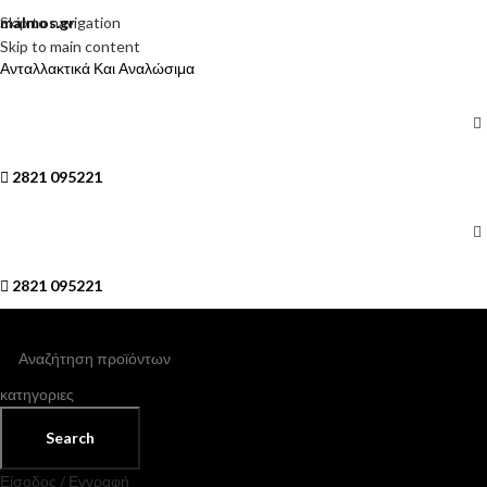
Skip to navigation
malmos.gr
Skip to main content
Ανταλλακτικά Και Αναλώσιμα
2821 095221
2821 095221
κατηγοριες
Search
Είσοδος / Εγγραφή