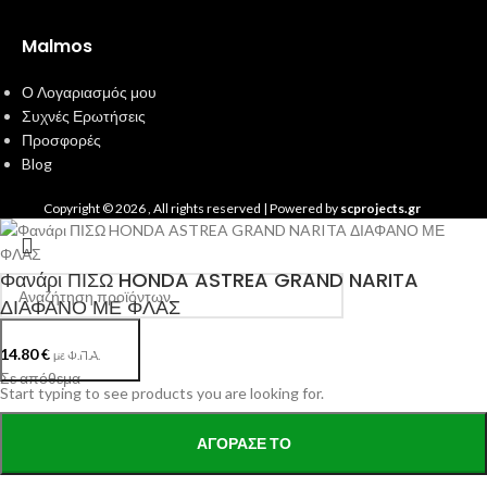
Malmos
Ο Λογαριασμός μου
Συχνές Ερωτήσεις
Προσφορές
Blog
Copyright ©
2026
, All rights reserved | Powered by
scprojects.gr
Φανάρι ΠΙΣΩ HONDA ASTREA GRAND NARITA
ΔΙΑΦΑΝΟ ΜΕ ΦΛΑΣ
Search
14.80
€
με Φ.Π.Α.
Σε απόθεμα
Start typing to see products you are looking for.
ΑΓΌΡΑΣΕ ΤΟ