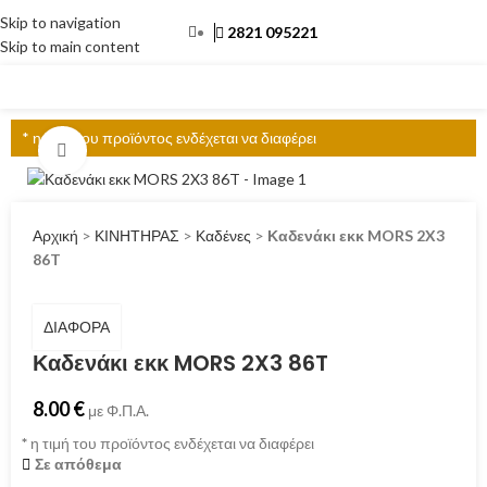
Skip to navigation
2821 095221
Skip to main content
ΜΕΝΟΎ
* η τιμή του προϊόντος ενδέχεται να διαφέρει
Click to enlarge
Αρχική
>
ΚΙΝΗΤΗΡΑΣ
>
Καδένες
>
Καδενάκι εκκ MORS 2X3
86T
ΔΙΑΦΟΡΑ
Καδενάκι εκκ MORS 2X3 86T
8.00
€
με Φ.Π.Α.
*
η τιμή του προϊόντος ενδέχεται να διαφέρει
Σε απόθεμα