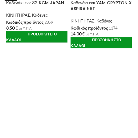
Καδενάκι εκκ 82 KCM JAPAN
Καδενάκι εκκ YAM CRYPTON X
ASPIRA 96T
ΚΙΝΗΤΗΡΑΣ
,
Καδένες
ΚΙΝΗΤΗΡΑΣ
,
Καδένες
Κωδικός προϊόντος
2859
8.50
€
Κωδικός προϊόντος
1174
με Φ.Π.Α.
14.00
€
ΠΡΟΣΘΉΚΗ ΣΤΟ
με Φ.Π.Α.
ΚΑΛΆΘΙ
ΠΡΟΣΘΉΚΗ ΣΤΟ
ΚΑΛΆΘΙ
Κ
1
T
Κ
Κ
1
Κ