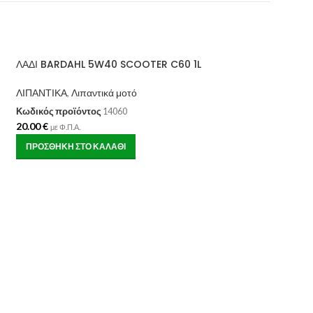
ΛΑΔΙ BARDAHL 5W40 SCOOTER C60 1L
ΛΙΠΑΝΤΙΚΑ
,
Λιπαντικά μοτό
Κωδικός προϊόντος
14060
20.00
€
με Φ.Π.Α.
ΠΡΟΣΘΉΚΗ ΣΤΟ ΚΑΛΆΘΙ
ΛΑΔΙ SAE 85w-140
ΛΙΠΑΝΤΙΚΑ
,
Χημικά
Κωδικός προϊόντος
9.90
€
με Φ.Π.Α.
ΠΡΟΣΘΉΚΗ ΣΤΟ ΚΑ