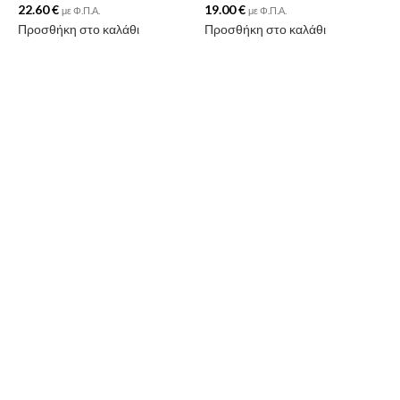
22.60
€
19.00
€
με Φ.Π.Α.
με Φ.Π.Α.
Προσθήκη στο καλάθι
Προσθήκη στο καλάθι
Π
Κ
2
Π