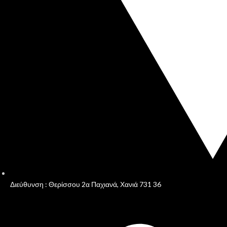
Διεύθυνση : Θερίσσου 2α Παχιανά, Χανιά 731 36