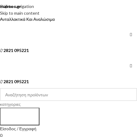
Skip to navigation
malmos.gr
Skip to main content
Ανταλλακτικά Και Αναλώσιμα
2821 095221
2821 095221
κατηγοριες
Search
Είσοδος / Εγγραφή
0