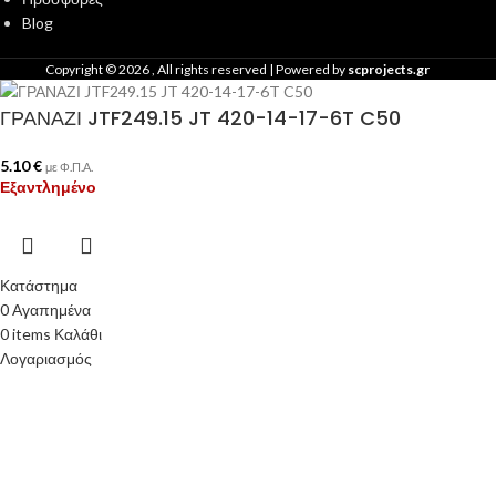
Blog
Copyright ©
2026
, All rights reserved | Powered by
scprojects.gr
ΓΡΑΝΑΖΙ JTF249.15 JT 420-14-17-6T C50
5.10
€
με Φ.Π.Α.
Εξαντλημένο
Κατάστημα
0
Αγαπημένα
0
items
Καλάθι
Λογαριασμός