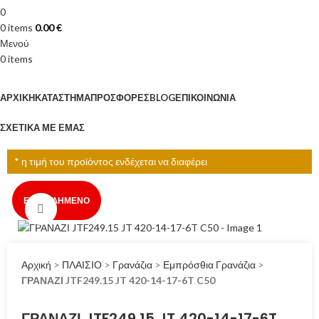
0
0
items
0.00
€
Μενού
0
items
Κατηγορίες
ΑΡΧΙΚΉ
ΚΑΤΆΣΤΗΜΑ
ΠΡΟΣΦΟΡΈΣ
BLOG
ΕΠΙΚΟΙΝΩΝΊΑ
ΣΧΕΤΙΚΆ ΜΕ ΕΜΆΣ
* η τιμή του προϊόντος ενδέχεται να διαφέρει
ΕΞΑΝΤΛΗΜΈΝΟ
Click to enlarge
Αρχική
>
ΠΛΑΙΣΙΟ
>
Γρανάζια
>
Εμπρόσθια Γρανάζια
>
ΓΡΑΝΑΖΙ JTF249.15 JT 420-14-17-6T C50
ΓΡΑΝΑΖΙ JTF249.15 JT 420-14-17-6T