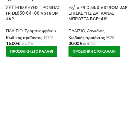
ΣΕΤ ΕΠΙΣΚΕΥΗΣ ΤΡΟΜΠΑΣ
Εξ/τα FR DL650 VSTROM JAP
FR DL650 04-06 VSTROM
ΕΠΙΣΚΕΥΗΣ ΔΑΓΚΑΝΑΣ
JAP
ΜΠΡΟΣΤΑ BCF-419
ΠΛΑΙΣΙΟ
,
Τρόμπες φρένου
ΠΛΑΙΣΙΟ
,
Δαγκάνες
Κωδικός προϊόντος
14701
Κωδικός προϊόντος
9520
16.00
€
30.00
€
Σ
με Φ.Π.Α.
με Φ.Π.Α.
Χ
ΠΡΟΣΘΉΚΗ ΣΤΟ ΚΑΛΆΘΙ
ΠΡΟΣΘΉΚΗ ΣΤΟ ΚΑΛΆΘΙ
Π
Κ
1