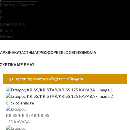
Είσοδος / Εγγραφή
0
0
0
items
0.00
€
Μενού
0
items
Κατηγορίες
ΑΡΧΙΚΉ
ΚΑΤΆΣΤΗΜΑ
ΠΡΟΣΦΟΡΈΣ
BLOG
ΕΠΙΚΟΙΝΩΝΊΑ
ΣΧΕΤΙΚΆ ΜΕ ΕΜΆΣ
* η τιμή του προϊόντος ενδέχεται να διαφέρει
Click to enlarge