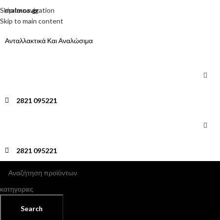
Skip to navigation
malmos.gr
Skip to main content
Ανταλλακτικά Και Αναλώσιμα
2821 095221
2821 095221
κατηγοριες
Search