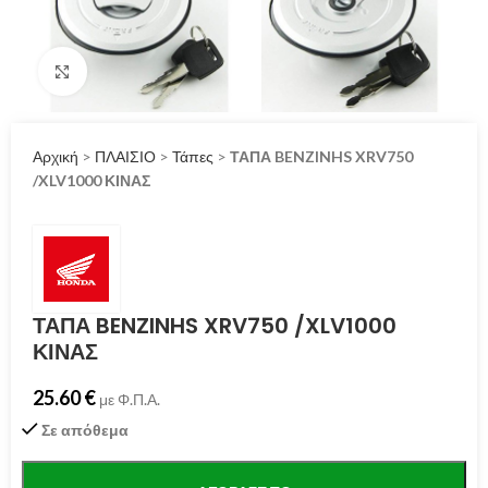
Click to enlarge
Αρχική
>
ΠΛΑΙΣΙΟ
>
Τάπες
>
ΤΑΠΑ BENZINHS XRV750
/XLV1000 ΚΙΝΑΣ
ΤΑΠΑ BENZINHS XRV750 /XLV1000
ΚΙΝΑΣ
25.60
€
με Φ.Π.Α.
Σε απόθεμα