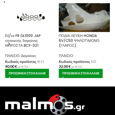
Εξ/τα FR DL1000 JAP
ΠΟΔΙΑ ΛΕΥΚΗ HONDA
Τ
επισκευής δαγκάνας
6V/C50 ΨΗΛΟΤΙΜΟΝΟ
1
ΜΠΡΟΣΤΑ BCF-321
(ΓΛΑΡΟΣ)
S
ΠΛΑΙΣΙΟ
,
Δαγκάνες
ΠΛΑΙΣΙΟ
Π
Κωδικός προϊόντος
4511
Κωδικός προϊόντος
633
Κ
40.00
€
22.00
€
2
με Φ.Π.Α.
με Φ.Π.Α.
ΠΡΟΣΘΉΚΗ ΣΤΟ ΚΑΛΆΘΙ
ΠΡΟΣΘΉΚΗ ΣΤΟ ΚΑΛΆΘΙ