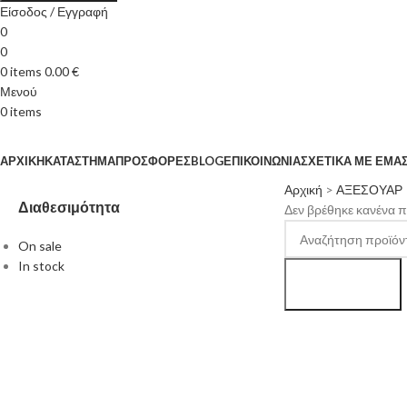
Είσοδος / Εγγραφή
0
0
0
items
0.00
€
Μενού
0
items
Κατηγορίες
ΑΡΧΙΚΉ
ΚΑΤΆΣΤΗΜΑ
ΠΡΟΣΦΟΡΈΣ
BLOG
ΕΠΙΚΟΙΝΩΝΊΑ
ΣΧΕΤΙΚΆ ΜΕ ΕΜΆ
Αρχική
>
ΑΞΕΣΟΥΑΡ
Διαθεσιμότητα
Δεν βρέθηκε κανένα πρ
On sale
In stock
Search