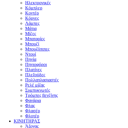
Ηλεκτρονικές
Κόμπλερ
Κοντέρ
Κόρνες
Λάμπες
Μάτια
Μίζες
Μπαταρίες
Μπουζί
Μπουζόπιπες
Ντουί
Πηνία
Πηνιοφόροι
Πλατίνες
Πλεξούδες
Πολλαπλασιαστές
Ρελέ μίζας
Συμπυκνωτές
Τρόμπες βενζίνης
Φανάρια
Φλας
Φλασέρ
Φλοτέρ
ΚΙΝΗΤΗΡΑΣ
Άξονας