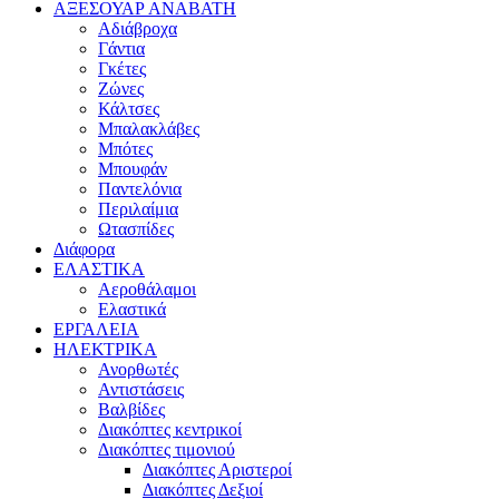
ΑΞΕΣΟΥΑΡ ΑΝΑΒΑΤΗ
Αδιάβροχα
Γάντια
Γκέτες
Ζώνες
Κάλτσες
Μπαλακλάβες
Μπότες
Μπουφάν
Παντελόνια
Περιλαίμια
Ωτασπίδες
Διάφορα
ΕΛΑΣΤΙΚΑ
Αεροθάλαμοι
Ελαστικά
ΕΡΓΑΛΕΙΑ
ΗΛΕΚΤΡΙΚΑ
Ανορθωτές
Αντιστάσεις
Βαλβίδες
Διακόπτες κεντρικοί
Διακόπτες τιμονιού
Διακόπτες Αριστεροί
Διακόπτες Δεξιοί