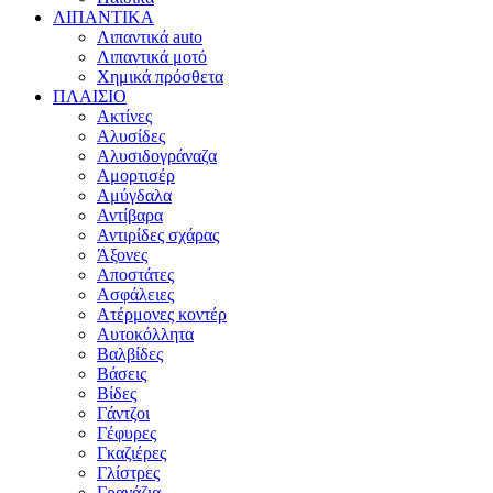
ΛΙΠΑΝΤΙΚΑ
Λιπαντικά auto
Λιπαντικά μοτό
Χημικά πρόσθετα
ΠΛΑΙΣΙΟ
Ακτίνες
Αλυσίδες
Αλυσιδογράναζα
Αμορτισέρ
Αμύγδαλα
Αντίβαρα
Αντιρίδες σχάρας
Άξονες
Αποστάτες
Ασφάλειες
Ατέρμονες κοντέρ
Αυτοκόλλητα
Βαλβίδες
Βάσεις
Βίδες
Γάντζοι
Γέφυρες
Γκαζιέρες
Γλίστρες
Γρανάζια