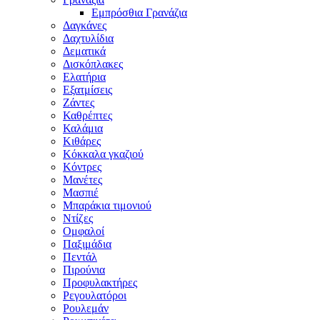
Εμπρόσθια Γρανάζια
Δαγκάνες
Δαχτυλίδια
Δεματικά
Δισκόπλακες
Ελατήρια
Εξατμίσεις
Ζάντες
Καθρέπτες
Καλάμια
Κιθάρες
Κόκκαλα γκαζιού
Κόντρες
Μανέτες
Μασπιέ
Μπαράκια τιμονιού
Ντίζες
Ομφαλοί
Παξιμάδια
Πεντάλ
Πιρούνια
Προφυλακτήρες
Ρεγουλατόροι
Ρουλεμάν