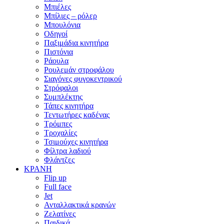
Μπιέλες
Μπίλιες – ρόλερ
Μπουλόνια
Οδηγοί
Παξιμάδια κινητήρα
Πιστόνια
Ράουλα
Ρουλεμάν στροφάλου
Σιαγόνες φυγοκεντρικού
Στρόφαλοι
Συμπλέκτης
Τάπες κινητήρα
Τεντωτήρες καδένας
Τρόμπες
Τροχαλίες
Τσιμούχες κινητήρα
Φίλτρα λαδιού
Φλάντζες
ΚΡΑΝΗ
Flip up
Full face
Jet
Ανταλλακτικά κρανών
Ζελατίνες
Παιδικά