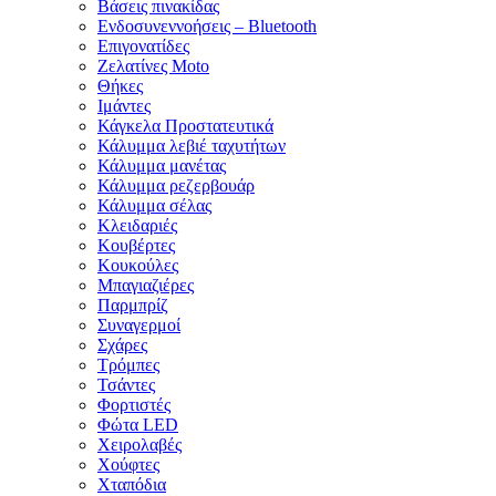
Βάσεις πινακίδας
Ενδοσυνεννοήσεις – Bluetooth
Επιγονατίδες
Ζελατίνες Moto
Θήκες
Ιμάντες
Κάγκελα Προστατευτικά
Κάλυμμα λεβιέ ταχυτήτων
Κάλυμμα μανέτας
Κάλυμμα ρεζερβουάρ
Κάλυμμα σέλας
Κλειδαριές
Κουβέρτες
Κουκούλες
Μπαγιαζιέρες
Παρμπρίζ
Συναγερμοί
Σχάρες
Τρόμπες
Τσάντες
Φορτιστές
Φώτα LED
Χειρολαβές
Χούφτες
Χταπόδια