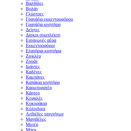
Βαλβίδες
Βολάν
Γλύστρες
Γρανάζια εκκεντροφόρου
Γρανάζια κινητήρα
Δείχτες
Δίσκοι συμπλέκτη
Εισαγωγές αέρα
Εκκεντροφόροι
Ελατήρια κινητήρα
Ζιγκλέρ
Ζουάν
Ιμάντες
Καδένες
Καμπάνες
Καπάκια κινητήρα
Καρμπυρατέρ
Κάρτερ
Κεφαλές
Κοκοράκια
Κύλινδροι
Λεβιέδες ταχυτήτων
Μανιβέλες
Μοτέρ
Μπεκ