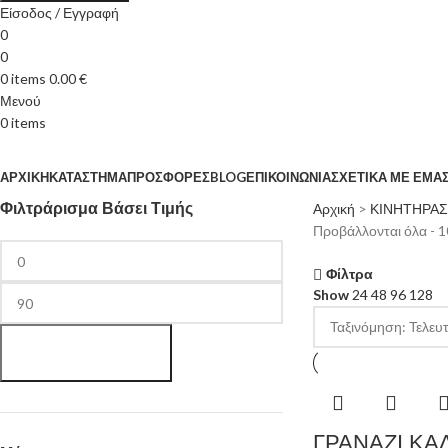
Είσοδος / Εγγραφή
0
0
0
items
0.00
€
Μενού
0
items
Κατηγορίες
ΑΡΧΙΚΉ
ΚΑΤΆΣΤΗΜΑ
ΠΡΟΣΦΟΡΈΣ
BLOG
ΕΠΙΚΟΙΝΩΝΊΑ
ΣΧΕΤΙΚΆ ΜΕ ΕΜΆ
Φιλτράρισμα Βάσει Τιμής
Αρχική
>
ΚΙΝΗΤΗΡΑΣ
Προβάλλονται όλα - 
Φίλτρα
Show
24
48
96
128
Φιλτράρισμα
ΓΡΑΝΑΖΙ ΚΑ