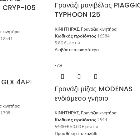
Γρανάζι μανιβέλας PIAGGI
 CRYP-105
TYPHOON 125
ΚΙΝΗΤΗΡΑΣ
,
Γρανάζια κινητήρα
α κινητήρα
Κωδικός προϊόντος
16584
ς
12541
5.80
€
με Φ.Π.Α.
Διαβάστε περισσότερα
ι
-7%
 GLX 4ΑΡΙ
Γρανάζι μίζας MODENAS
ενδιάμεσο γνήσιο
α κινητήρα
ς
1708
ΚΙΝΗΤΗΡΑΣ
,
Γρανάζια κινητήρα
Κωδικός προϊόντος
2544
ι
54.00
€
50.00
€
με Φ.Π.Α.
Προσθήκη στο καλάθι