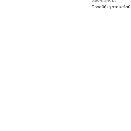
8.80
€
με Φ.Π.Α.
Προσθήκη στο καλάθ