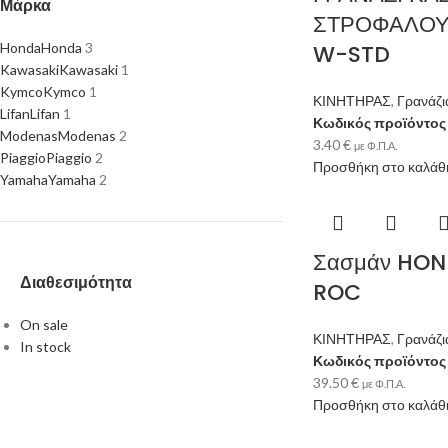
Μάρκα
ΣΤΡΟΦΑΛΟΥ
Honda
Honda
3
W-STD
Kawasaki
Kawasaki
1
Kymco
Kymco
1
ΚΙΝΗΤΗΡΑΣ
,
Γρανάζι
Lifan
Lifan
1
Κωδικός προϊόντο
Modenas
Modenas
2
3.40
€
με Φ.Π.Α.
Piaggio
Piaggio
2
Προσθήκη στο καλάθ
Yamaha
Yamaha
2
Σασμάν HON
Διαθεσιμότητα
ROC
On sale
ΚΙΝΗΤΗΡΑΣ
,
Γρανάζι
In stock
Κωδικός προϊόντο
39.50
€
με Φ.Π.Α.
Προσθήκη στο καλάθ