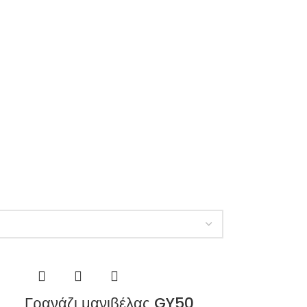
Γρανάζι μανιβέλας GY50