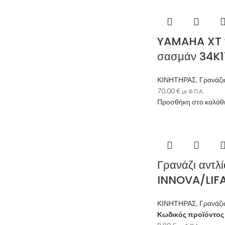
YAMAHA XT 
σασμάν 34K1
ΚΙΝΗΤΗΡΑΣ
,
Γρανάζι
70.00
€
με Φ.Π.Α.
Προσθήκη στο καλάθ
Γρανάζι αντλ
INNOVA/LIFA
ΚΙΝΗΤΗΡΑΣ
,
Γρανάζι
Κωδικός προϊόντο