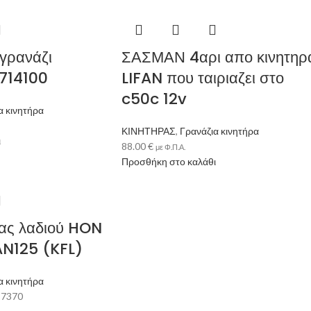
γρανάζι
ΣΑΣΜΑΝ 4αρι απο κινητηρ
714100
LIFAN που ταιριαζει στο
c50c 12v
α κινητήρα
ΚΙΝΗΤΗΡΑΣ
,
Γρανάζια κινητήρα
ι
88.00
€
με Φ.Π.Α.
Προσθήκη στο καλάθι
ίας λαδιού HON
N125 (KFL)
α κινητήρα
ς
7370