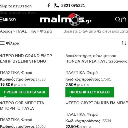
2821 095221
Skip to navigation
Skip to main content
ΜΕΝΟΎ
Αρχική
>
ΠΛΑΣΤΙΚΑ
>
Φτερά
Βλέπετε 1–24 από 42 αποτελέσματα
Φίλτρα
ΦΤΕΡΟ HND GRAND ΕΜΠΡ
Ανακλαστήρας πίσω φτερου
ΕΜΠΡ ΒΥΣΣΙΝΙ STRONG
HONDA ASTREA TAYL τετράγωνο
ΠΛΑΣΤΙΚΑ
,
Φτερά
ΠΛΑΣΤΙΚΑ
,
Φτερά
Κωδικός προϊόντος
17528
Κωδικός προϊόντος
17581
19.80
€
2.50
€
με Φ.Π.Α.
με Φ.Π.Α.
ΠΡΟΣΘΉΚΗ ΣΤΟ ΚΑΛΆΘΙ
ΠΡΟΣΘΉΚΗ ΣΤΟ ΚΑΛΆΘΙ
ΦΤΕΡΟ C90 ΜΠΡΟΣΤΑ
ΦΤΕΡΟ CRYPTON R115 EM ΜΠΛΕ
ΜΠΟΡΝΤΟ TAYLA
ΠΛΑΣΤΙΚΑ
,
Φτερά
ΠΛΑΣΤΙΚΑ
,
Φτερά
Κωδικός προϊόντος
15534
22.50
€
Κωδικός προϊόντος
16068
με Φ.Π.Α.