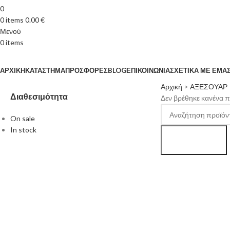
0
0
items
0.00
€
Μενού
0
items
Κατηγορίες
ΑΡΧΙΚΉ
ΚΑΤΆΣΤΗΜΑ
ΠΡΟΣΦΟΡΈΣ
BLOG
ΕΠΙΚΟΙΝΩΝΊΑ
ΣΧΕΤΙΚΆ ΜΕ ΕΜΆ
Αρχική
>
ΑΞΕΣΟΥΑΡ
Διαθεσιμότητα
Δεν βρέθηκε κανένα πρ
On sale
In stock
Search