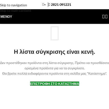
2821 095221
Skip to navigation
Skip to main content
ΜΕΝΟΎ
Η λίστα σύγκρισης είναι κενή.
Δεν προστέθηκαν προϊόντα στη λίστα σύγκρισης. Πρέπει να προσθέσετε
ορισμένα προϊόντα για να τα συγκρίνετε.
Θα βρείτε πολλά ενδιαφέροντα προϊόντα στη σελίδα μας "Κατάστημα".
ΕΠΙΣΤΡΟΦΉ ΣΤΟ ΚΑΤΆΣΤΗΜΑ