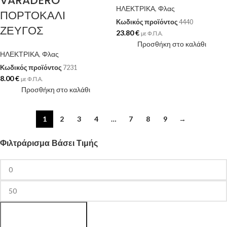
VARADERO
ΗΛΕΚΤΡΙΚΑ
,
Φλας
ΠΟΡΤΟΚΑΛΙ
Κωδικός προϊόντος
4440
ΖΕΥΓΟΣ
23.80
€
με Φ.Π.Α.
Προσθήκη στο καλάθι
ΗΛΕΚΤΡΙΚΑ
,
Φλας
Κωδικός προϊόντος
7231
8.00
€
με Φ.Π.Α.
Προσθήκη στο καλάθι
1
2
3
4
…
7
8
9
→
Φιλτράρισμα Βάσει Τιμής
Φιλτράρισμα