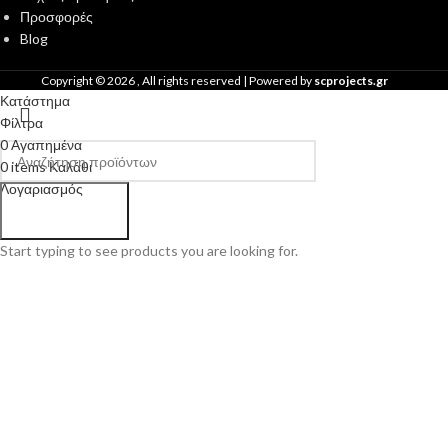
Προσφορές
Blog
Copyright ©
2026
, All rights reserved | Powered by
scprojects.gr
Κατάστημα
Φίλτρα
0
Αγαπημένα
0
items
Καλάθι
Λογαριασμός
Search
Start typing to see products you are looking for.