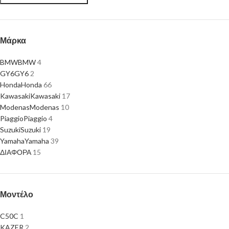
Μάρκα
BMW
BMW
4
GY6
GY6
2
Honda
Honda
66
Kawasaki
Kawasaki
17
Modenas
Modenas
10
Piaggio
Piaggio
4
Suzuki
Suzuki
19
Yamaha
Yamaha
39
ΔΙΑΦΟΡΑ
15
Μοντέλο
C50C
1
KAZER
2