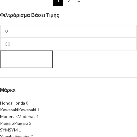
1
2
→
Φιλτράρισμα Βάσει Τιμής
Φιλτράρισμα
Μάρκα
Honda
Honda
8
Kawasaki
Kawasaki
1
Modenas
Modenas
1
Piaggio
Piaggio
2
SYM
SYM
1
Yamaha
Yamaha
7