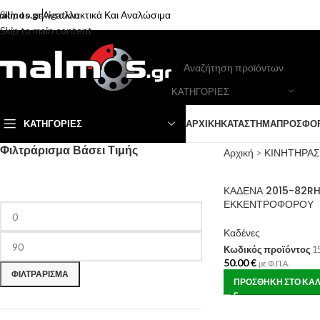
almos.gr
Skip to navigation
Ανταλλακτικά Και Αναλώσιμα
Skip to main content
ΚΑΤΗΓΟΡΙΕΣ
ΚΑΤΗΓΟΡΊΕΣ
ΑΡΧΙΚΉ
ΚΑΤΆΣΤΗΜΑ
ΠΡΟΣΦΟ
Φιλτράρισμα Βάσει Τιμής
Αρχική
>
ΚΙΝΗΤΗΡΑΣ
ΚΑΔΕΝΑ 2015-82RH
ΕΚΚΕΝΤΡΟΦΟΡΟΥ
Καδένες
Κωδικός προϊόντος
1
50.00
€
με Φ.Π.Α.
ΦΙΛΤΡΆΡΙΣΜΑ
ΠΡΟΣΘΉΚΗ ΣΤΟ ΚΑΛ