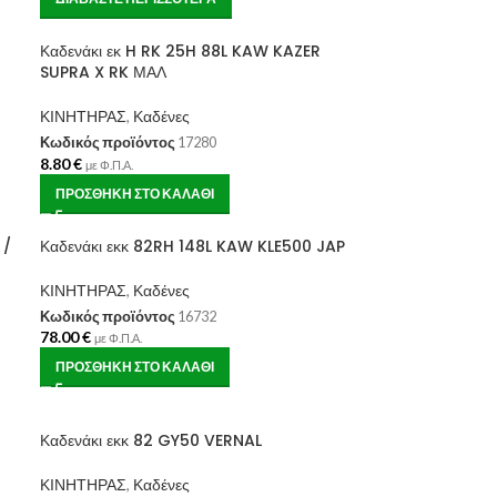
Καδενάκι εκ H RK 25H 88L KAW KAZER
SUPRA X RK ΜΑΛ
ΚΙΝΗΤΗΡΑΣ
,
Καδένες
Κωδικός προϊόντος
17280
8.80
€
με Φ.Π.Α.
ΠΡΟΣΘΉΚΗ ΣΤΟ ΚΑΛΆΘΙ
 /
Καδενάκι εκκ 82RH 148L KAW KLE500 JAP
ΚΙΝΗΤΗΡΑΣ
,
Καδένες
Κωδικός προϊόντος
16732
78.00
€
με Φ.Π.Α.
ΠΡΟΣΘΉΚΗ ΣΤΟ ΚΑΛΆΘΙ
Καδενάκι εκκ 82 GY50 VERNAL
ΚΙΝΗΤΗΡΑΣ
,
Καδένες