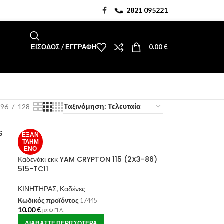
2821 095221
ΕΊΣΟΔΟΣ / ΕΓΓΡΑΦΉ
0.00
€
96
128
S
ΕΞΑΝ
ΤΛΗΜ
ΈΝΟ
Καδενάκι εκκ YAM CRYPTON 115 (2X3-86)
515-TC11
ΚΙΝΗΤΗΡΑΣ
,
Καδένες
Κωδικός προϊόντος
17445
10.00
€
με Φ.Π.Α.
ΔΙΑΒΆΣΤΕ ΠΕΡΙΣΣΌΤΕΡΑ