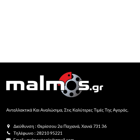
Ανταλλακτικά Και Αναλώσιμα, Στις Καλύτερες Τιμές Της Αγοράς.
Διεύθυνση : Θερίσσου 2α Παχιανά, Χανιά 731 36
Τηλέφωνο : 28210 95221
Email : malmostonia@gmail.com