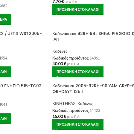
7.70
€
με Φ.Π.Α.
5662
ΠΡΟΣΘΉΚΗ ΣΤΟ ΚΑΛΆΘΙ
ΤΕΡΑ
PCX / JET4 WST2005-
Καδενάκι εκκ 92RH 94L SH150 PIAGGIO 1
ΙΑΠ
Καδένες
4954
Κωδικός προϊόντος
14861
40.00
€
με Φ.Π.Α.
ΆΘΙ
ΠΡΟΣΘΉΚΗ ΣΤΟ ΚΑΛΆΘΙ
C50 ΓΝΗΣΙΟ 515-TC02
Καδενάκι εκ 2005-92RH-90 YAM CRYP-
OR+DAYT 125 I
ΚΙΝΗΤΗΡΑΣ
,
Καδένες
4541
Κωδικός προϊόντος
14423
15.00
€
με Φ.Π.Α.
ΆΘΙ
ΠΡΟΣΘΉΚΗ ΣΤΟ ΚΑΛΆΘΙ