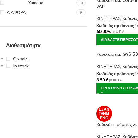
Καδενάκι εκκ 2015
Yamaha
15
JAP
ΔΙΑΦΟΡΑ
9
ΚΙΝΗΤΗΡΑΣ
,
Καδένες
Κωδικός προϊόντος
1
60.00
€
με Φ.Π.Α.
ΔΙΑΒΆΣΤΕ ΠΕΡΙΣΣΌ
Διαθεσιμότητα
Καδενάκι εκκ GY6 5
On sale
In stock
ΚΙΝΗΤΗΡΑΣ
,
Καδένες
Κωδικός προϊόντος
1
3.50
€
με Φ.Π.Α.
ΠΡΟΣΘΉΚΗ ΣΤΟ ΚΑΛ
ΕΞΑΝ
ΤΛΗΜ
ΈΝΟ
Καδενάκι τρόμπας λ
ΚΙΝΗΤΗΡΑΣ
,
Καδένες