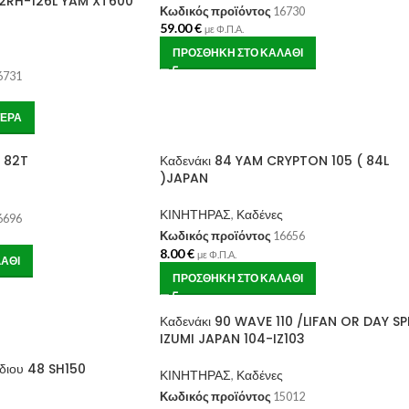
-82RH-126L YAM XT600
Κωδικός προϊόντος
16730
59.00
€
με Φ.Π.Α.
ΠΡΟΣΘΉΚΗ ΣΤΟ ΚΑΛΆΘΙ
6731
ΤΕΡΑ
0 82T
Καδενάκι 84 YAM CRYPTON 105 ( 84L
)JAPAN
ΚΙΝΗΤΗΡΑΣ
,
Καδένες
6696
Κωδικός προϊόντος
16656
8.00
€
με Φ.Π.Α.
ΆΘΙ
ΠΡΟΣΘΉΚΗ ΣΤΟ ΚΑΛΆΘΙ
Καδενάκι 90 WAVE 110 /LIFAN OR DAY SP
IZUMI JAPAN 104-IZ103
αδιου 48 SH150
ΚΙΝΗΤΗΡΑΣ
,
Καδένες
Κωδικός προϊόντος
15012