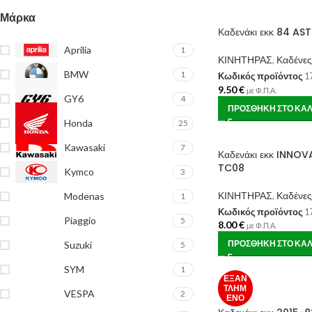
Μάρκα
Καδενάκι εκκ 84 A
Aprilia
1
ΚΙΝΗΤΗΡΑΣ
,
Καδένες
BMW
1
Κωδικός προϊόντος
1
9.50
€
με Φ.Π.Α.
GY6
4
ΠΡΟΣΘΉΚΗ ΣΤΟ ΚΑΛ
Honda
25
Kawasaki
7
Καδενάκι εκκ INNOV
TC08
Kymco
3
ΚΙΝΗΤΗΡΑΣ
,
Καδένες
Modenas
1
Κωδικός προϊόντος
1
Piaggio
5
8.00
€
με Φ.Π.Α.
ΠΡΟΣΘΉΚΗ ΣΤΟ ΚΑΛ
Suzuki
5
SYM
1
ΕΞΑΝ
ΤΛΗΜ
VESPA
2
ΈΝΟ