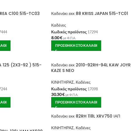
STREA C100 515-TC03
Καδενάκι εκκ 88 KRISS JAPAN 515-TC01
Καδένες
7444
Κωδικός προϊόντος
17294
8.00
€
με Φ.Π.Α.
ΆΘΙ
ΠΡΟΣΘΉΚΗ ΣΤΟ ΚΑΛΆΘΙ
A 125 (2X3-92 ) 515-
Καδενάκι εκκ 2010-92RH-94L KAW JOYR
KAZE S NEO
ΚΙΝΗΤΗΡΑΣ
,
Καδένες
7244
Κωδικός προϊόντος
17098
30.30
€
με Φ.Π.Α.
ΆΘΙ
ΠΡΟΣΘΉΚΗ ΣΤΟ ΚΑΛΆΘΙ
Καδενάκι εκκ 82RH 118L XRV750 ΙΑΠ
ΚΙΝΗΤΗΡΑΣ
,
Καδένες