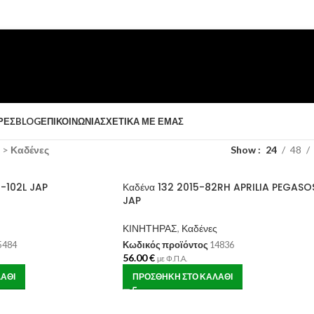
ΡΈΣ
BLOG
ΕΠΙΚΟΙΝΩΝΊΑ
ΣΧΕΤΙΚΆ ΜΕ ΕΜΆΣ
>
Καδένες
Show
24
48
-102L JAP
Καδένα 132 2015-82RH APRILIA PEGASO
JAP
ΚΙΝΗΤΗΡΑΣ
,
Καδένες
5484
Κωδικός προϊόντος
14836
56.00
€
με Φ.Π.Α.
ΆΘΙ
ΠΡΟΣΘΉΚΗ ΣΤΟ ΚΑΛΆΘΙ