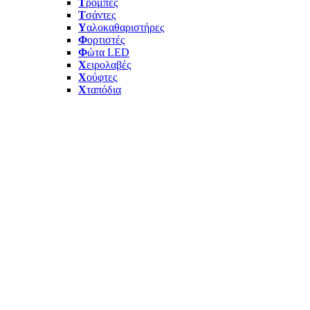
Τ
ρόμπες
Τ
σάντες
Υ
αλοκαθαριστήρες
Φ
ορτιστές
Φ
ώτα LED
Χ
ειρολαβές
Χ
ούφτες
Χ
ταπόδια