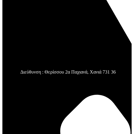
Διεύθυνση : Θερίσσου 2α Παχιανά, Χανιά 731 36