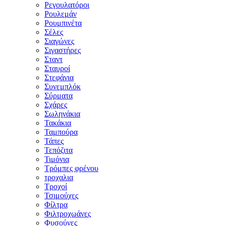
Ρεγουλατόροι
Ρουλεμάν
Ρουμπινέτα
Σέλες
Σιαγώνες
Σιγαστήρες
Σταντ
Σταυροί
Στεφάνια
Συνεμπλόκ
Σύρματα
Σχάρες
Σωληνάκια
Τακάκια
Ταμπούρα
Τάπες
Τεπόζιτα
Τιμόνια
Τρόμπες φρένου
τροχαλια
Τροχοί
Τσιμούχες
Φίλτρα
Φιλτροχωάνες
Φυσούνες