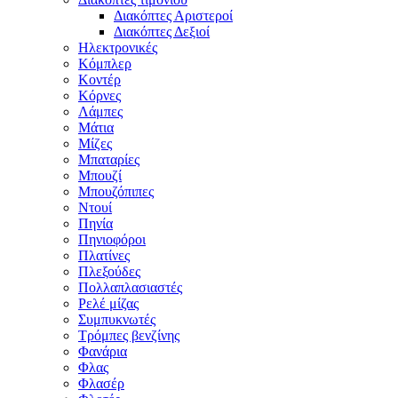
Διακόπτες Αριστεροί
Διακόπτες Δεξιοί
Ηλεκτρονικές
Κόμπλερ
Κοντέρ
Κόρνες
Λάμπες
Μάτια
Μίζες
Μπαταρίες
Μπουζί
Μπουζόπιπες
Ντουί
Πηνία
Πηνιοφόροι
Πλατίνες
Πλεξούδες
Πολλαπλασιαστές
Ρελέ μίζας
Συμπυκνωτές
Τρόμπες βενζίνης
Φανάρια
Φλας
Φλασέρ