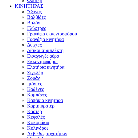
Φλοτέρ
ΚΙΝΗΤΗΡΑΣ
Άξονας
Βαλβίδες
Βολάν
Γλύστρες
Γρανάζια εκκεντροφόρου
Γρανάζια κινητήρα
Δείχτες
Δίσκοι συμπλέκτη
Εισαγωγές αέρα
Εκκεντροφόροι
Ελατήρια κινητήρα
Ζιγκλέρ
Ζουάν
Ιμάντες
Καδένες
Καμπάνες
Καπάκια κινητήρα
Καρμπυρατέρ
Κάρτερ
Κεφαλές
Κοκοράκια
Κύλινδροι
Λεβιέδες ταχυτήτων