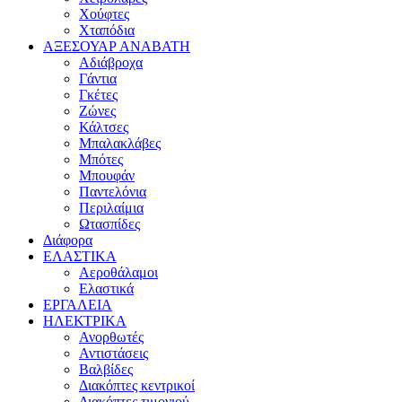
Χούφτες
Χταπόδια
ΑΞΕΣΟΥΑΡ ΑΝΑΒΑΤΗ
Αδιάβροχα
Γάντια
Γκέτες
Ζώνες
Κάλτσες
Μπαλακλάβες
Μπότες
Μπουφάν
Παντελόνια
Περιλαίμια
Ωτασπίδες
Διάφορα
ΕΛΑΣΤΙΚΑ
Αεροθάλαμοι
Ελαστικά
ΕΡΓΑΛΕΙΑ
ΗΛΕΚΤΡΙΚΑ
Ανορθωτές
Αντιστάσεις
Βαλβίδες
Διακόπτες κεντρικοί
Διακόπτες τιμονιού