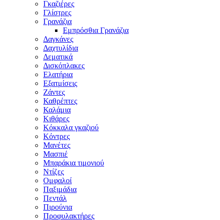
Γκαζιέρες
Γλίστρες
Γρανάζια
Εμπρόσθια Γρανάζια
Δαγκάνες
Δαχτυλίδια
Δεματικά
Δισκόπλακες
Ελατήρια
Εξατμίσεις
Ζάντες
Καθρέπτες
Καλάμια
Κιθάρες
Κόκκαλα γκαζιού
Κόντρες
Μανέτες
Μασπιέ
Μπαράκια τιμονιού
Ντίζες
Ομφαλοί
Παξιμάδια
Πεντάλ
Πιρούνια
Προφυλακτήρες