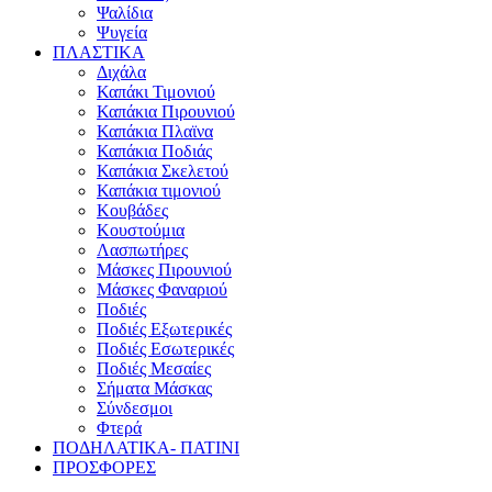
Ψαλίδια
Ψυγεία
ΠΛΑΣΤΙΚΑ
Διχάλα
Καπάκι Τιμονιού
Καπάκια Πιρουνιού
Καπάκια Πλαϊνα
Καπάκια Ποδιάς
Καπάκια Σκελετού
Καπάκια τιμονιού
Κουβάδες
Κουστούμια
Λασπωτήρες
Μάσκες Πιρουνιού
Μάσκες Φαναριού
Ποδιές
Ποδιές Εξωτερικές
Ποδιές Εσωτερικές
Ποδιές Μεσαίες
Σήματα Μάσκας
Σύνδεσμοι
Φτερά
ΠΟΔΗΛΑΤΙΚΑ- ΠΑΤΙΝΙ
ΠΡΟΣΦΟΡΕΣ