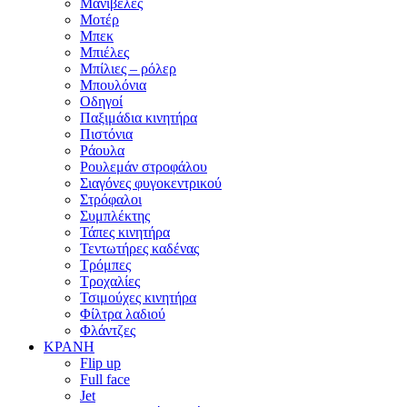
Μανιβέλες
Μοτέρ
Μπεκ
Μπιέλες
Μπίλιες – ρόλερ
Μπουλόνια
Οδηγοί
Παξιμάδια κινητήρα
Πιστόνια
Ράουλα
Ρουλεμάν στροφάλου
Σιαγόνες φυγοκεντρικού
Στρόφαλοι
Συμπλέκτης
Τάπες κινητήρα
Τεντωτήρες καδένας
Τρόμπες
Τροχαλίες
Τσιμούχες κινητήρα
Φίλτρα λαδιού
Φλάντζες
ΚΡΑΝΗ
Flip up
Full face
Jet