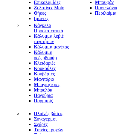
Ε
πικαλαμίδες
Μ
πουφάν
Ζ
ελατίνες Moto
Π
αντελόνια
Θ
ήκες
Π
εριλαίμια
Ι
μάντες
Κ
άγκελα
Προστατευτικά
Κ
άλυμμα λεβιέ
ταχυτήτων
Κ
άλυμμα μανέτας
Κ
άλυμμα
ρεζερβουάρ
Κ
λειδαριές
Κ
ουκούλες
Κ
ουβέρτες
Μ
ανιτάρια
Μ
παγιαζιέρες
Μ
πρελόκ
Π
αγούρια
Π
αρμπρίζ
Π
λαϊνές βάσεις
Σ
υναγερμοί
Σ
χάρες
Τ
αινίες τροχών