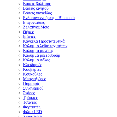
Βάσεις βαλίτσας
Βάσεις κινητού
Βάσεις πινακίδας
Ενδοσυνεννοήσεις – Bluetooth
Επιγονατίδες
Ζελατίνες Moto
Θήκες
Ιμάντες
Κάγκελα Προστατευτικά
Κάλυμμα λεβιέ ταχυτήτων
Κάλυμμα μανέτας
Κάλυμμα ρεζερβουάρ
Κάλυμμα σέλας
Κλειδαριές
Κουβέρτες
Κουκούλες
Μπαγιαζιέρες
Παρμπρίζ
Συναγερμοί
Σχάρες
Τρόμπες
Τσάντες
Φορτιστές
Φώτα LED
Χειρολαβές