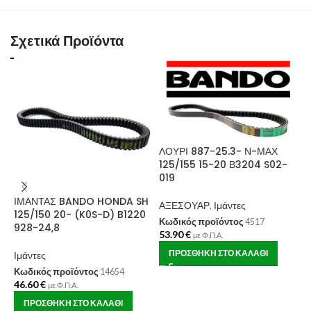
Σχετικά Προϊόντα
ΛΟΥΡΙ 887-25.3- Ν-ΜΑΧ
125/155 15-20 Β3204 S02-
Ι
019
P
V
ΙΜΑΝΤΑΣ BANDO HONDA SH
ΑΞΕΣΟΥΑΡ
,
Ιμάντες
125/150 20- (K0S-D) B1220
Ι
Κωδικός προϊόντος
4517
928-24,8
53.90
€
με Φ.Π.Α.
Κ
5
ΠΡΟΣΘΉΚΗ ΣΤΟ ΚΑΛΆΘΙ
Ιμάντες
Κωδικός προϊόντος
14654
46.60
€
με Φ.Π.Α.
ΠΡΟΣΘΉΚΗ ΣΤΟ ΚΑΛΆΘΙ