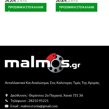
24.20
€
26.00
€
με Φ.Π.Α.
με Φ.Π.Α.
ΠΡΟΣΘΉΚΗ ΣΤΟ ΚΑΛΆΘΙ
ΠΡΟΣΘΉΚΗ ΣΤΟ ΚΑΛΆΘΙ
Μ
(
Α
Κ
4
Ανταλλακτικά Και Αναλώσιμα, Στις Καλύτερες Τιμές Της Αγοράς.
Διεύθυνση : Θερίσσου 2α Παχιανά, Χανιά 731 36
Τηλέφωνο : 28210 95221
Email : malmostonia@gmail.com