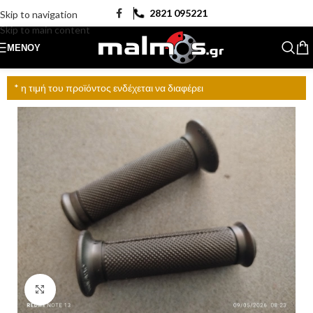
2821 095221
Skip to navigation
Skip to main content
ΜΕΝΟΎ
* η τιμή του προϊόντος ενδέχεται να διαφέρει
Click to enlarge