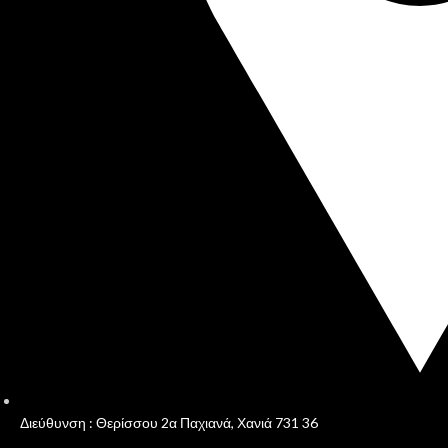
Διεύθυνση : Θερίσσου 2α Παχιανά, Χανιά 731 36