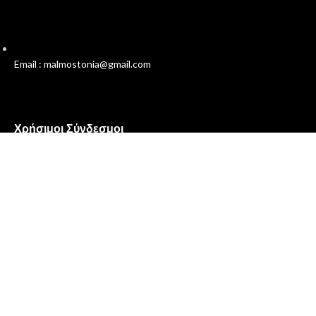
Email : malmostonia@gmail.com
Χρήσιμοι Σύνδεσμοι
Πολιτική Απορρήτου
Όροι και Προϋποθέσεις
Επικοινωνία
Σχετικά με εμάς
Malmos
Ο Λογαριασμός μου
Συχνές Ερωτήσεις