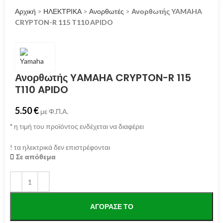
Αρχική
>
ΗΛΕΚΤΡΙΚΑ
>
Ανορθωτές
>
Ανορθωτής YAMAHA
CRYPTON-R 115 T110 APIDO
Ανορθωτής YAMAHA CRYPTON-R 115
T110 APIDO
5.50
€
με Φ.Π.Α.
*
η τιμή του προϊόντος ενδέχεται να διαφέρει
! τα ηλεκτρικά δεν επιστρέφονται
Σε απόθεμα
ΑΓΌΡΑΣΕ ΤΟ