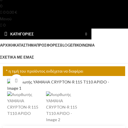
0
0
0.00
€
Μενού
0
ΚΑΤΗΓΟΡΊΕΣ
ΑΡΧΙΚΉ
ΚΑΤΆΣΤΗΜΑ
ΠΡΟΣΦΟΡΈΣ
BLOG
ΕΠΙΚΟΙΝΩΝΊΑ
ΣΧΕΤΙΚΆ ΜΕ ΕΜΆΣ
* η τιμή του προϊόντος ενδέχεται να διαφέρει
Click to enlarge