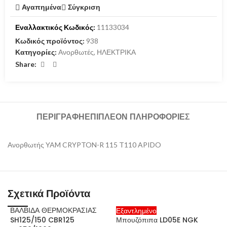
Αγαπημένα
Σύγκριση
Εναλλακτικός Κωδικός:
11133034
Κωδικός προϊόντος:
938
Κατηγορίες:
Ανορθωτές
,
ΗΛΕΚΤΡΙΚΑ
Share:
ΠΕΡΙΓΡΑΦΉ
ΕΠΙΠΛΈΟΝ ΠΛΗΡΟΦΟΡΊΕΣ
Ανορθωτής YAM CRYPTON-R 115 T110 APIDO
Σχετικά Προϊόντα
ΒΑΛΒΙΔΑ ΘΕΡΜΟΚΡΑΣΙΑΣ
Εξαντλημένο
Ε
SH125/150 CBR125
Μπουζόπιπα LD05E NGK