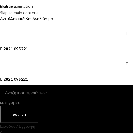
Skip to navigation
malmos.gr
Skip to main content
Ανταλλακτικά Και Αναλώσιμα
2821 095221
2821 095221
κατηγοριες
Search
Είσοδος / Εγγραφή
0