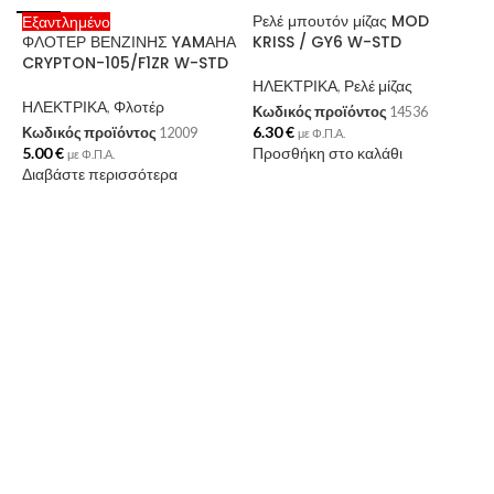
Ρελέ μπουτόν μίζας MOD
Εξαντλημένο
-
ΦΛΟΤΕΡ ΒΕΝΖΙΝΗΣ YAMΑΗΑ
KRISS / GY6 W-STD
CRYPTON-105/F1ZR W-STD
ΗΛΕΚΤΡΙΚΑ
,
Ρελέ μίζας
ΗΛΕΚΤΡΙΚΑ
,
Φλοτέρ
Κωδικός προϊόντος
14536
6.30
€
Κωδικός προϊόντος
12009
με Φ.Π.Α.
5.00
€
Προσθήκη στο καλάθι
με Φ.Π.Α.
Διαβάστε περισσότερα
Κ
Z
Η
Κ
6
Π