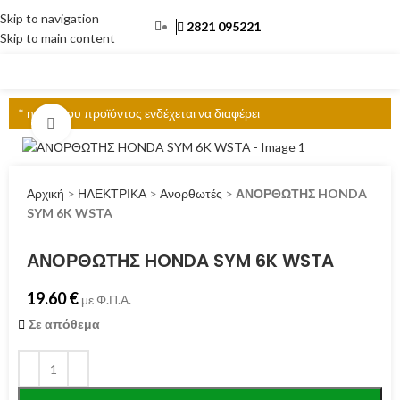
Skip to navigation
2821 095221
Skip to main content
ΜΕΝΟΎ
* η τιμή του προϊόντος ενδέχεται να διαφέρει
Click to enlarge
Αρχική
>
ΗΛΕΚΤΡΙΚΑ
>
Ανορθωτές
>
ΑΝΟΡΘΩΤΗΣ HONDA
SYM 6K WSTA
ΑΝΟΡΘΩΤΗΣ HONDA SYM 6K WSTA
19.60
€
με Φ.Π.Α.
Σε απόθεμα