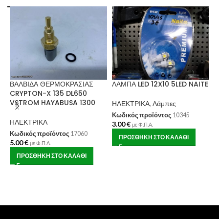
ΒΑΛΒΙΔΑ ΘΕΡΜΟΚΡΑΣΙΑΣ
ΛΑΜΠΑ LED 12X10 5LED NAITE
CRYPTON-X 135 DL650
VSTROM HAYABUSA 1300
ΗΛΕΚΤΡΙΚΑ
,
Λάμπες
Κωδικός προϊόντος
10345
ΗΛΕΚΤΡΙΚΑ
3.00
€
με Φ.Π.Α.
Φ
Κωδικός προϊόντος
17060
ΠΡΟΣΘΉΚΗ ΣΤΟ ΚΑΛΆΘΙ
C
5.00
€
με Φ.Π.Α.
ΠΡΟΣΘΉΚΗ ΣΤΟ ΚΑΛΆΘΙ
Η
Κ
5