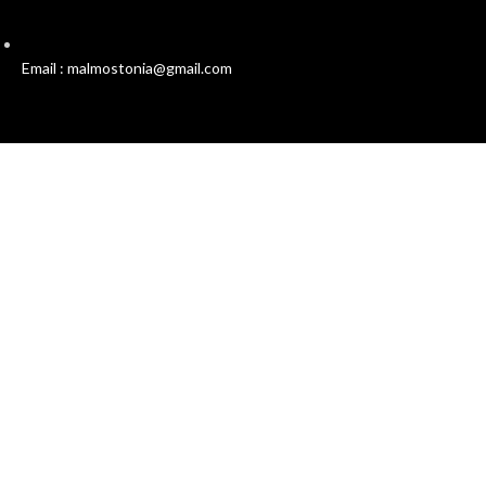
Email : malmostonia@gmail.com
Χρήσιμοι Σύνδεσμοι
Πολιτική Απορρήτου
Όροι και Προϋποθέσεις
Επικοινωνία
Σχετικά με εμάς
Malmos
Ο Λογαριασμός μου
Συχνές Ερωτήσεις
Προσφορές