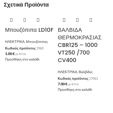
Σχετικά Προϊόντα
Ε
Μπουζόπιπα LD10F
ΒΑΛΒΙΔΑ
ΘΕΡΜΟΚΡΑΣΙΑΣ
ΗΛΕΚΤΡΙΚΑ
,
Μπουζόπιπες
CBR125 – 1000
Κωδικός προϊόντος
1960
VT250 /700
1.00
€
με Φ.Π.Α.
CV400
Προσθήκη στο καλάθι
ΗΛΕΚΤΡΙΚΑ
,
Βαλβίδες
Κωδικός προϊόντος
17061
7.00
€
με Φ.Π.Α.
Προσθήκη στο καλάθι