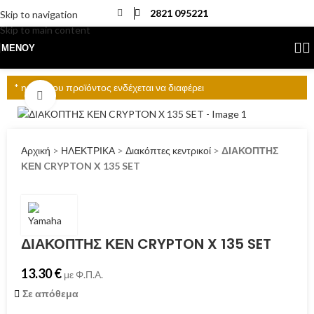
2821 095221
Skip to navigation
Skip to main content
ΜΕΝΟΎ
* η τιμή του προϊόντος ενδέχεται να διαφέρει
Click to enlarge
Αρχική
>
ΗΛΕΚΤΡΙΚΑ
>
Διακόπτες κεντρικοί
>
ΔΙΑΚΟΠΤΗΣ
ΚΕΝ CRYPTON X 135 SET
ΔΙΑΚΟΠΤΗΣ ΚΕΝ CRYPTON X 135 SET
13.30
€
με Φ.Π.Α.
Σε απόθεμα