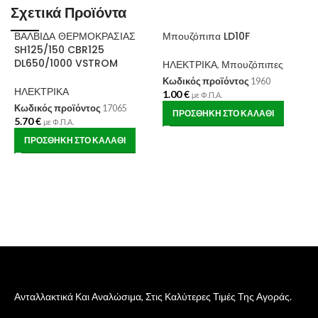
Σχετικά Προϊόντα
ΒΑΛΒΙΔΑ ΘΕΡΜΟΚΡΑΣΙΑΣ
Μπουζόπιπα LD10F
SH125/150 CBR125
DL650/1000 VSTROM
ΗΛΕΚΤΡΙΚΑ
,
Μπουζόπιπες
Κωδικός προϊόντος
1960
ΗΛΕΚΤΡΙΚΑ
1.00
€
με Φ.Π.Α.
Κωδικός προϊόντος
17065
ΠΡΟΣΘΉΚΗ ΣΤΟ ΚΑΛΆΘΙ
5.70
€
με Φ.Π.Α.
Β
ΠΡΟΣΘΉΚΗ ΣΤΟ ΚΑΛΆΘΙ
S
Η
Κ
7
Ανταλλακτικά Και Αναλώσιμα, Στις Καλύτερες Τιμές Της Αγοράς.