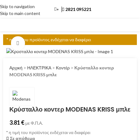
Skip to navigation
2821 095221
Skip to main content
ΜΕΝΟΎ
* η τιμή του προϊόντος ενδέχεται να διαφέρει
Click to enlarge
Αρχική
>
ΗΛΕΚΤΡΙΚΑ
>
Κοντέρ
>
Κρύσταλλο κοντερ
MODENAS KRISS μπλε
Κρύσταλλο κοντερ MODENAS KRISS μπλε
3.81
€
με Φ.Π.Α.
*
η τιμή του προϊόντος ενδέχεται να διαφέρει
Σε απόθεμα