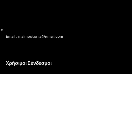
Email : malmostonia@gmail.com
Χρήσιμοι Σύνδεσμοι
Πολιτική Απορρήτου
Όροι και Προϋποθέσεις
Επικοινωνία
Σχετικά με εμάς
Malmos
Ο Λογαριασμός μου