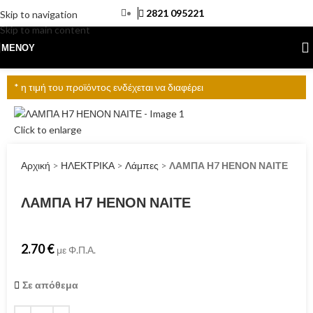
2821 095221
Skip to navigation
Skip to main content
ΜΕΝΟΎ
* η τιμή του προϊόντος ενδέχεται να διαφέρει
Click to enlarge
Αρχική
>
ΗΛΕΚΤΡΙΚΑ
>
Λάμπες
>
ΛΑΜΠΑ Η7 ΗΕΝΟΝ ΝΑΙΤΕ
ΛΑΜΠΑ Η7 ΗΕΝΟΝ ΝΑΙΤΕ
2.70
€
με Φ.Π.Α.
Σε απόθεμα