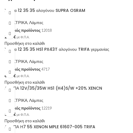
λάμπα 12 35 35 αλογόνου SUPRA OSRAM
ΗΛΕΚΤΡΙΚΑ
,
Λάμπες
Κωδικός προϊόντος
12018
2.70
€
με Φ.Π.Α.
Προσθήκη στο καλάθι
λάμπα 12 35 35 HS1 PX43T αλογόνου TRIFA γερμανίας
ΗΛΕΚΤΡΙΚΑ
,
Λάμπες
Κωδικός προϊόντος
4717
6.00
€
με Φ.Π.Α.
Προσθήκη στο καλάθι
ΛΑΜΠΑ 12V/35/35W HS1 (H4)S/W +20% XENCN
ΗΛΕΚΤΡΙΚΑ
,
Λάμπες
Κωδικός προϊόντος
12219
5.40
€
με Φ.Π.Α.
Προσθήκη στο καλάθι
ΛΑΜΠΑ Η7 55 XENON MPLE 61607-005 TRIFA