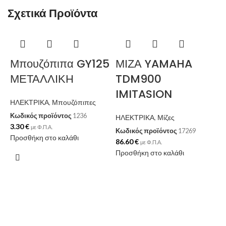
Σχετικά Προϊόντα
-
Μπουζόπιπα GY125
ΜΙΖΑ YAMAHA
ΜΕΤΑΛΛΙΚΗ
TDM900
IMITASION
ΗΛΕΚΤΡΙΚΑ
,
Μπουζόπιπες
Κωδικός προϊόντος
1236
ΗΛΕΚΤΡΙΚΑ
,
Μίζες
3.30
€
με Φ.Π.Α.
Κωδικός προϊόντος
17269
Προσθήκη στο καλάθι
86.60
€
με Φ.Π.Α.
Προσθήκη στο καλάθι
Η