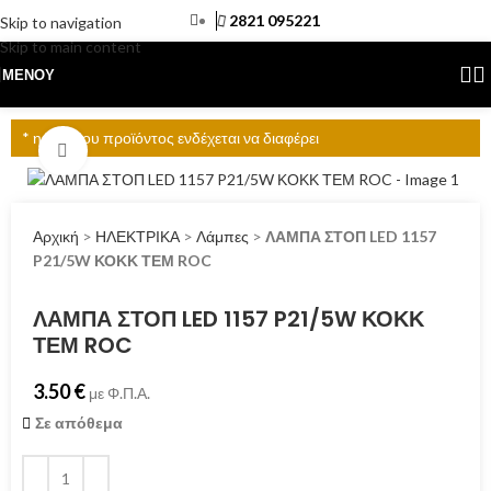
2821 095221
Skip to navigation
Skip to main content
ΜΕΝΟΎ
* η τιμή του προϊόντος ενδέχεται να διαφέρει
Click to enlarge
Αρχική
>
ΗΛΕΚΤΡΙΚΑ
>
Λάμπες
>
ΛΑΜΠΑ ΣΤΟΠ LED 1157
P21/5W ΚΟΚΚ ΤΕΜ ROC
ΛΑΜΠΑ ΣΤΟΠ LED 1157 P21/5W ΚΟΚΚ
ΤΕΜ ROC
3.50
€
με Φ.Π.Α.
Σε απόθεμα