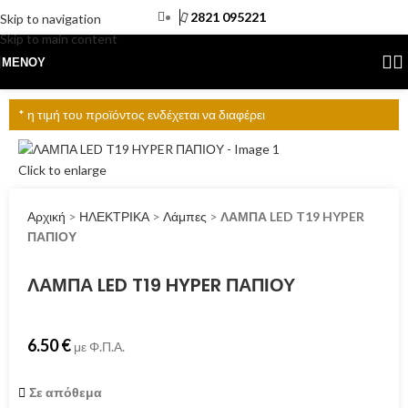
2821 095221
Skip to navigation
Skip to main content
ΜΕΝΟΎ
* η τιμή του προϊόντος ενδέχεται να διαφέρει
Click to enlarge
Αρχική
>
ΗΛΕΚΤΡΙΚΑ
>
Λάμπες
>
ΛΑΜΠΑ LED T19 HYPER
ΠΑΠΙΟΥ
ΛΑΜΠΑ LED T19 HYPER ΠΑΠΙΟΥ
6.50
€
με Φ.Π.Α.
Σε απόθεμα