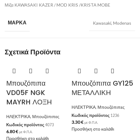
Μίζα KAWASAKI KAZER / MOD KRIS /KRISTA MOBE
ΜΆΡΚΑ
Kawasaki
,
Modenas
Σχετικά Προϊόντα
Μπουζόπιπα
Μπουζόπιπα GY125
VD05F NGK
ΜΕΤΑΛΛΙΚΗ
MAYRH ΛΟΞΗ
ΗΛΕΚΤΡΙΚΑ
,
Μπουζόπιπες
Κωδικός προϊόντος
1236
ΗΛΕΚΤΡΙΚΑ
,
Μπουζόπιπες
3.30
€
με Φ.Π.Α.
Κωδικός προϊόντος
4073
Προσθήκη στο καλάθι
6.80
€
με Φ.Π.Α.
Προσθήκη στο καλάθι