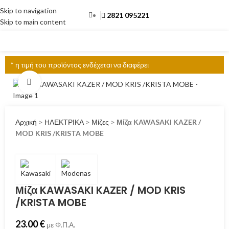
Skip to navigation
2821 095221
Skip to main content
ΜΕΝΟΎ
* η τιμή του προϊόντος ενδέχεται να διαφέρει
Click to enlarge
Αρχική
>
ΗΛΕΚΤΡΙΚΑ
>
Μίζες
>
Μίζα KAWASAKI KAZER /
MOD KRIS /KRISTA MOBE
Μίζα KAWASAKI KAZER / MOD KRIS
/KRISTA MOBE
23.00
€
με Φ.Π.Α.