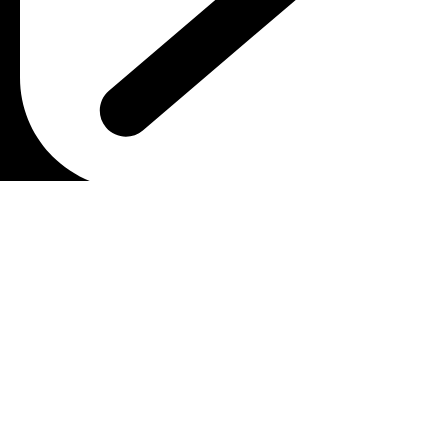
Email : malmostonia@gmail.com
Χρήσιμοι Σύνδεσμοι
Πολιτική Απορρήτου