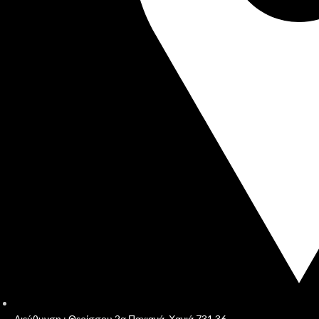
Διεύθυνση : Θερίσσου 2α Παχιανά, Χανιά 731 36