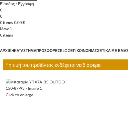
Είσοδος / Εγγραφή
0
0
0
items
0.00
€
Μενού
0
items
Κατηγορίες
ΑΡΧΙΚΉ
ΚΑΤΆΣΤΗΜΑ
ΠΡΟΣΦΟΡΈΣ
BLOG
ΕΠΙΚΟΙΝΩΝΊΑ
ΣΧΕΤΙΚΆ ΜΕ ΕΜΆ
* η τιμή του προϊόντος ενδέχεται να διαφέρει
Click to enlarge