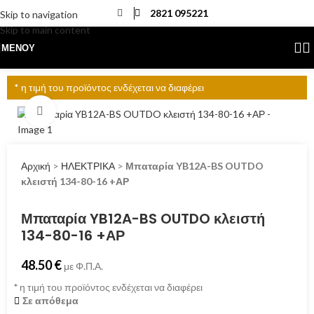
2821 095221
Skip to navigation
Skip to main content
ΜΕΝΟΎ
* η τιμή του προϊόντος ενδέχεται να διαφέρει
Click to enlarge
Αρχική
>
ΗΛΕΚΤΡΙΚΑ
>
Μπαταρία YB12A-BS OUTDO
κλειστή 134-80-16 +ΑΡ
Μπαταρία YB12A-BS OUTDO κλειστή
134-80-16 +ΑΡ
48.50
€
με Φ.Π.Α.
*
η τιμή του προϊόντος ενδέχεται να διαφέρει
Σε απόθεμα