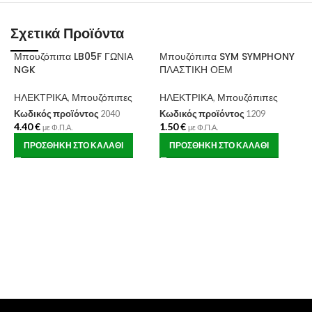
Σχετικά Προϊόντα
Μπουζόπιπα LB05F ΓΩΝΙΑ
Μπουζόπιπα SYM SYMPHONY
NGK
ΠΛΑΣΤΙΚΗ ΟΕΜ
ΗΛΕΚΤΡΙΚΑ
,
Μπουζόπιπες
ΗΛΕΚΤΡΙΚΑ
,
Μπουζόπιπες
Κωδικός προϊόντος
2040
Κωδικός προϊόντος
1209
4.40
€
1.50
€
με Φ.Π.Α.
με Φ.Π.Α.
ΠΡΟΣΘΉΚΗ ΣΤΟ ΚΑΛΆΘΙ
ΠΡΟΣΘΉΚΗ ΣΤΟ ΚΑΛΆΘΙ
Β
P
Η
Κ
3