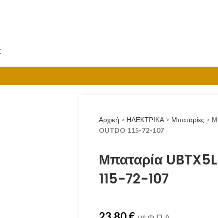
Σ
Αρχική
>
ΗΛΕΚΤΡΙΚΑ
>
Μπαταρίες
>
Μ
OUTDO 115-72-107
Μπαταρία UBTX5
115-72-107
23.80
€
με Φ.Π.Α.