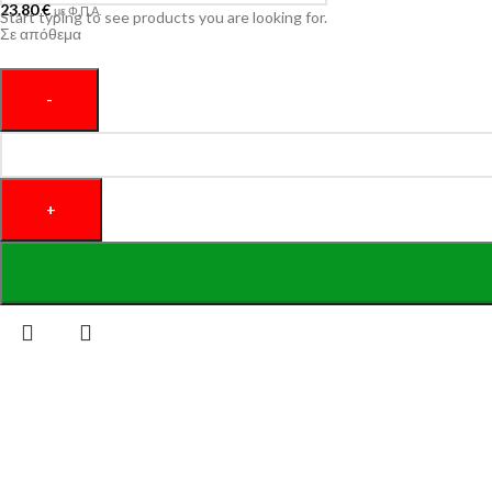
23.80
€
με Φ.Π.Α.
Start typing to see products you are looking for.
Σε απόθεμα