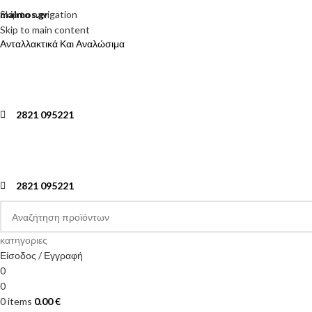
Skip to navigation
malmos.gr
Skip to main content
Ανταλλακτικά Και Αναλώσιμα
2821 095221
2821 095221
κατηγοριες
Είσοδος / Εγγραφή
0
0
0
items
0.00
€