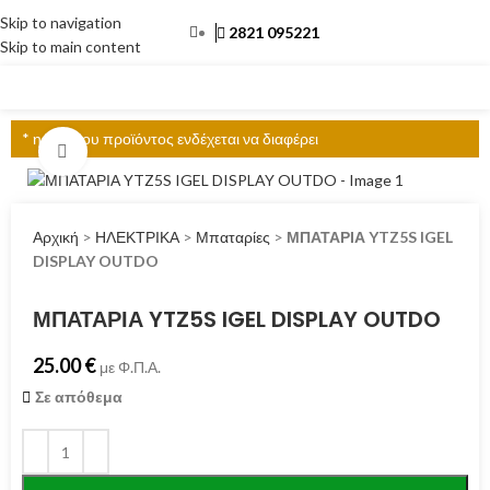
Skip to navigation
2821 095221
Skip to main content
ΜΕΝΟΎ
* η τιμή του προϊόντος ενδέχεται να διαφέρει
Click to enlarge
Αρχική
>
ΗΛΕΚΤΡΙΚΑ
>
Μπαταρίες
>
ΜΠΑΤΑΡΙΑ YTZ5S IGEL
DISPLAY OUTDO
ΜΠΑΤΑΡΙΑ YTZ5S IGEL DISPLAY OUTDO
25.00
€
με Φ.Π.Α.
Σε απόθεμα