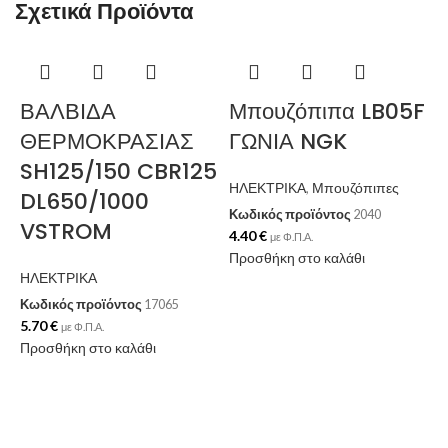
Σχετικά Προϊόντα
ΒΑΛΒΙΔΑ
Μπουζόπιπα LB05F
ΘΕΡΜΟΚΡΑΣΙΑΣ
ΓΩΝΙΑ NGK
SH125/150 CBR125
ΗΛΕΚΤΡΙΚΑ
,
Μπουζόπιπες
DL650/1000
Κωδικός προϊόντος
2040
VSTROM
4.40
€
με Φ.Π.Α.
Προσθήκη στο καλάθι
ΗΛΕΚΤΡΙΚΑ
Κωδικός προϊόντος
17065
5.70
€
με Φ.Π.Α.
Η
Προσθήκη στο καλάθι
Κ
3
Π