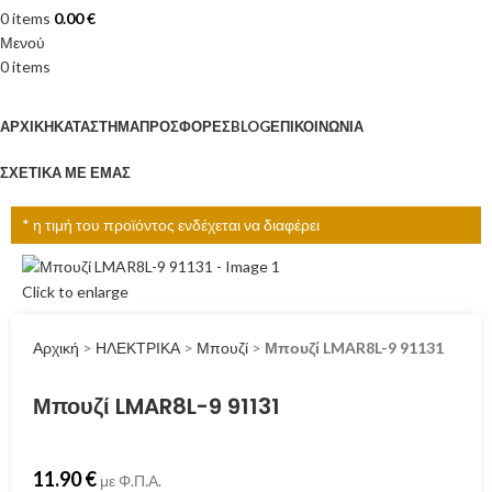
0
items
0.00
€
Μενού
0
items
Κατηγορίες
ΑΡΧΙΚΉ
ΚΑΤΆΣΤΗΜΑ
ΠΡΟΣΦΟΡΈΣ
BLOG
ΕΠΙΚΟΙΝΩΝΊΑ
ΣΧΕΤΙΚΆ ΜΕ ΕΜΆΣ
* η τιμή του προϊόντος ενδέχεται να διαφέρει
Click to enlarge
Αρχική
>
ΗΛΕΚΤΡΙΚΑ
>
Μπουζί
>
Μπουζί LMAR8L-9 91131
Μπουζί LMAR8L-9 91131
11.90
€
με Φ.Π.Α.