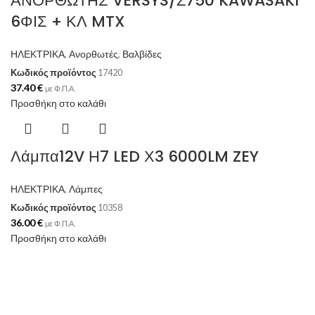
ΑΝΟΡΘΩΤΗΣ VERSYS/Ζ750 KAWASAKI
6ΦΙΣ + ΚΛ MTX
ΗΛΕΚΤΡΙΚΑ
,
Ανορθωτές
,
Βαλβίδες
Κωδικός προϊόντος
17420
37.40
€
με Φ.Π.Α.
Προσθήκη στο καλάθι
Λάμπα12V Η7 LED Χ3 6000LM ZEY
ΗΛΕΚΤΡΙΚΑ
,
Λάμπες
Κωδικός προϊόντος
10358
36.00
€
με Φ.Π.Α.
Προσθήκη στο καλάθι