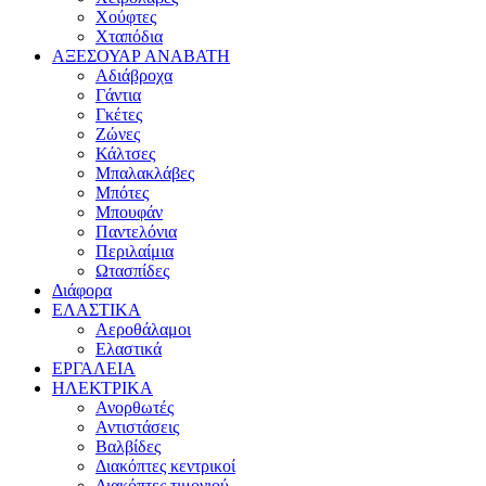
Χούφτες
Χταπόδια
ΑΞΕΣΟΥΑΡ ΑΝΑΒΑΤΗ
Αδιάβροχα
Γάντια
Γκέτες
Ζώνες
Κάλτσες
Μπαλακλάβες
Μπότες
Μπουφάν
Παντελόνια
Περιλαίμια
Ωτασπίδες
Διάφορα
ΕΛΑΣΤΙΚΑ
Αεροθάλαμοι
Ελαστικά
ΕΡΓΑΛΕΙΑ
ΗΛΕΚΤΡΙΚΑ
Ανορθωτές
Αντιστάσεις
Βαλβίδες
Διακόπτες κεντρικοί
Διακόπτες τιμονιού