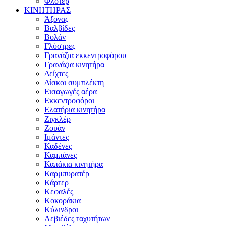
Φλοτέρ
ΚΙΝΗΤΗΡΑΣ
Άξονας
Βαλβίδες
Βολάν
Γλύστρες
Γρανάζια εκκεντροφόρου
Γρανάζια κινητήρα
Δείχτες
Δίσκοι συμπλέκτη
Εισαγωγές αέρα
Εκκεντροφόροι
Ελατήρια κινητήρα
Ζιγκλέρ
Ζουάν
Ιμάντες
Καδένες
Καμπάνες
Καπάκια κινητήρα
Καρμπυρατέρ
Κάρτερ
Κεφαλές
Κοκοράκια
Κύλινδροι
Λεβιέδες ταχυτήτων