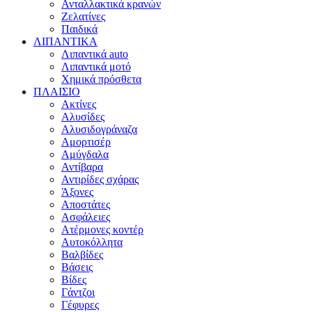
Ανταλλακτικά κρανών
Ζελατίνες
Παιδικά
ΛΙΠΑΝΤΙΚΑ
Λιπαντικά auto
Λιπαντικά μοτό
Χημικά πρόσθετα
ΠΛΑΙΣΙΟ
Ακτίνες
Αλυσίδες
Αλυσιδογράναζα
Αμορτισέρ
Αμύγδαλα
Αντίβαρα
Αντιρίδες σχάρας
Άξονες
Αποστάτες
Ασφάλειες
Ατέρμονες κοντέρ
Αυτοκόλλητα
Βαλβίδες
Βάσεις
Βίδες
Γάντζοι
Γέφυρες