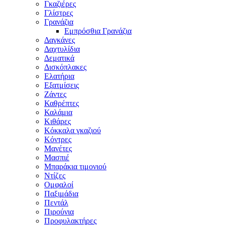
Γκαζιέρες
Γλίστρες
Γρανάζια
Εμπρόσθια Γρανάζια
Δαγκάνες
Δαχτυλίδια
Δεματικά
Δισκόπλακες
Ελατήρια
Εξατμίσεις
Ζάντες
Καθρέπτες
Καλάμια
Κιθάρες
Κόκκαλα γκαζιού
Κόντρες
Μανέτες
Μασπιέ
Μπαράκια τιμονιού
Ντίζες
Ομφαλοί
Παξιμάδια
Πεντάλ
Πιρούνια
Προφυλακτήρες