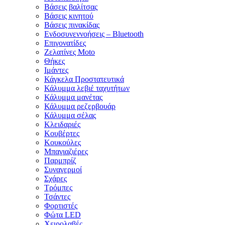
Βάσεις βαλίτσας
Βάσεις κινητού
Βάσεις πινακίδας
Ενδοσυνεννοήσεις – Bluetooth
Επιγονατίδες
Ζελατίνες Moto
Θήκες
Ιμάντες
Κάγκελα Προστατευτικά
Κάλυμμα λεβιέ ταχυτήτων
Κάλυμμα μανέτας
Κάλυμμα ρεζερβουάρ
Κάλυμμα σέλας
Κλειδαριές
Κουβέρτες
Κουκούλες
Μπαγιαζιέρες
Παρμπρίζ
Συναγερμοί
Σχάρες
Τρόμπες
Τσάντες
Φορτιστές
Φώτα LED
Χειρολαβές