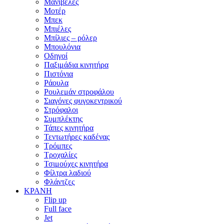
Μανιβέλες
Μοτέρ
Μπεκ
Μπιέλες
Μπίλιες – ρόλερ
Μπουλόνια
Οδηγοί
Παξιμάδια κινητήρα
Πιστόνια
Ράουλα
Ρουλεμάν στροφάλου
Σιαγόνες φυγοκεντρικού
Στρόφαλοι
Συμπλέκτης
Τάπες κινητήρα
Τεντωτήρες καδένας
Τρόμπες
Τροχαλίες
Τσιμούχες κινητήρα
Φίλτρα λαδιού
Φλάντζες
ΚΡΑΝΗ
Flip up
Full face
Jet