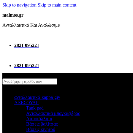
Skip to navigation
Skip to main content
malmos.gr
Ανταλλακτικά Και Αναλώσιμα
2821 095221
2821 095221
κατηγοριες
ανταλλακτικά-kappa-giv
ΑΞΕΣΟΥΑΡ
Tank pad
Ανταλλακτικά μπαγκαζιέρας
Αυτοκόλλητα
Βάσεις βαλίτσας
Βάσεις κινητού