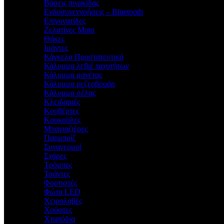
Βάσεις πινακίδας
Ενδοσυνεννοήσεις – Bluetooth
Επιγονατίδες
Ζελατίνες Moto
Θήκες
Ιμάντες
Κάγκελα Προστατευτικά
Κάλυμμα λεβιέ ταχυτήτων
Κάλυμμα μανέτας
Κάλυμμα ρεζερβουάρ
Κάλυμμα σέλας
Κλειδαριές
Κουβέρτες
Κουκούλες
Μπαγιαζιέρες
Παρμπρίζ
Συναγερμοί
Σχάρες
Τρόμπες
Τσάντες
Φορτιστές
Φώτα LED
Χειρολαβές
Χούφτες
Χταπόδια