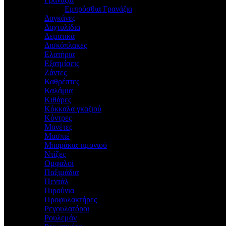
Εμπρόσθια Γρανάζια
Δαγκάνες
Δαχτυλίδια
Δεματικά
Δισκόπλακες
Ελατήρια
Εξατμίσεις
Ζάντες
Καθρέπτες
Καλάμια
Κιθάρες
Κόκκαλα γκαζιού
Κόντρες
Μανέτες
Μασπιέ
Μπαράκια τιμονιού
Ντίζες
Ομφαλοί
Παξιμάδια
Πεντάλ
Πιρούνια
Προφυλακτήρες
Ρεγουλατόροι
Ρουλεμάν