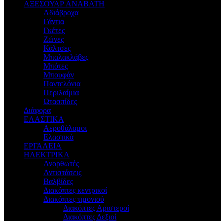
ΑΞΕΣΟΥΑΡ ΑΝΑΒΑΤΗ
Αδιάβροχα
Γάντια
Γκέτες
Ζώνες
Κάλτσες
Μπαλακλάβες
Μπότες
Μπουφάν
Παντελόνια
Περιλαίμια
Ωτασπίδες
Διάφορα
ΕΛΑΣΤΙΚΑ
Αεροθάλαμοι
Ελαστικά
ΕΡΓΑΛΕΙΑ
ΗΛΕΚΤΡΙΚΑ
Ανορθωτές
Αντιστάσεις
Βαλβίδες
Διακόπτες κεντρικοί
Διακόπτες τιμονιού
Διακόπτες Αριστεροί
Διακόπτες Δεξιοί