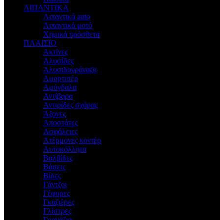
ΛΙΠΑΝΤΙΚΑ
Λιπαντικά auto
Λιπαντικά μοτό
Χημικά πρόσθετα
ΠΛΑΙΣΙΟ
Ακτίνες
Αλυσίδες
Αλυσιδογράναζα
Αμορτισέρ
Αμύγδαλα
Αντίβαρα
Αντιρίδες σχάρας
Άξονες
Αποστάτες
Ασφάλειες
Ατέρμονες κοντέρ
Αυτοκόλλητα
Βαλβίδες
Βάσεις
Βίδες
Γάντζοι
Γέφυρες
Γκαζιέρες
Γλίστρες
Γρανάζια