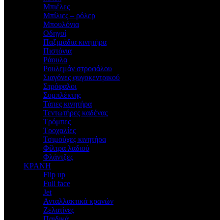
Μπιέλες
Μπίλιες – ρόλερ
Μπουλόνια
Οδηγοί
Παξιμάδια κινητήρα
Πιστόνια
Ράουλα
Ρουλεμάν στροφάλου
Σιαγόνες φυγοκεντρικού
Στρόφαλοι
Συμπλέκτης
Τάπες κινητήρα
Τεντωτήρες καδένας
Τρόμπες
Τροχαλίες
Τσιμούχες κινητήρα
Φίλτρα λαδιού
Φλάντζες
ΚΡΑΝΗ
Flip up
Full face
Jet
Ανταλλακτικά κρανών
Ζελατίνες
Παιδικά