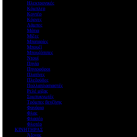
Ηλεκτρονικές
Κόμπλερ
Κοντέρ
Κόρνες
Λάμπες
Μάτια
Μίζες
Μπαταρίες
Μπουζί
Μπουζόπιπες
Ντουί
Πηνία
Πηνιοφόροι
Πλατίνες
Πλεξούδες
Πολλαπλασιαστές
Ρελέ μίζας
Συμπυκνωτές
Τρόμπες βενζίνης
Φανάρια
Φλας
Φλασέρ
Φλοτέρ
ΚΙΝΗΤΗΡΑΣ
Άξονας