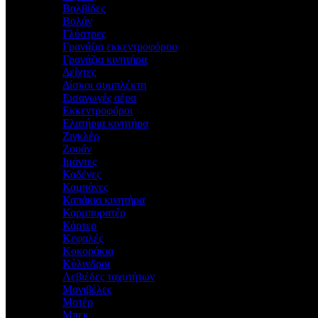
Βαλβίδες
Βολάν
Γλύστρες
Γρανάζια εκκεντροφόρου
Γρανάζια κινητήρα
Δείχτες
Δίσκοι συμπλέκτη
Εισαγωγές αέρα
Εκκεντροφόροι
Ελατήρια κινητήρα
Ζιγκλέρ
Ζουάν
Ιμάντες
Καδένες
Καμπάνες
Καπάκια κινητήρα
Καρμπυρατέρ
Κάρτερ
Κεφαλές
Κοκοράκια
Κύλινδροι
Λεβιέδες ταχυτήτων
Μανιβέλες
Μοτέρ
Μπεκ