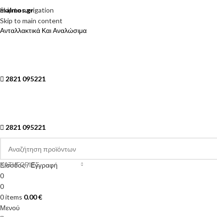
Skip to navigation
malmos.gr
Skip to main content
Ανταλλακτικά Και Αναλώσιμα
2821 095221
2821 095221
ΚΑΤΗΓΟΡΙΕΣ
Είσοδος / Εγγραφή
0
0
0
items
0.00
€
Μενού