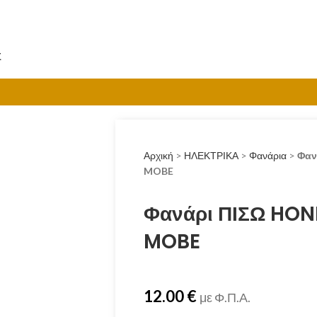
Σ
Αρχική
>
ΗΛΕΚΤΡΙΚΑ
>
Φανάρια
>
Φαν
MOBE
Φανάρι ΠΙΣΩ HON
MOBE
12.00
€
με Φ.Π.Α.