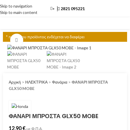
Skip to navigation
2821 095221
Skip to main content
ΜΕΝΟΎ
* η τιμή του προϊόντος ενδέχεται να διαφέρει
Click to enlarge
Αρχική
>
ΗΛΕΚΤΡΙΚΑ
>
Φανάρια
>
ΦΑΝΑΡΙ ΜΠΡΟΣΤΑ
GLX50 MOBE
ΦΑΝΑΡΙ ΜΠΡΟΣΤΑ GLX50 MOBE
12.90
€
με Φ.Π.Α.