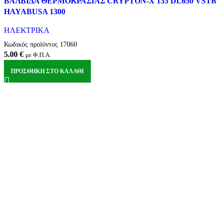
ΒΑΛΒΙΔΑ ΘΕΡΜΟΚΡΑΣΙΑΣ CRYPTON-X 135 DL650 VST
Quick view
HAYABUSA 1300
Αγαπημένα
ΗΛΕΚΤΡΙΚΑ
Κωδικός προϊόντος
17060
5.00
€
με Φ.Π.Α.
ΠΡΟΣΘΉΚΗ ΣΤΟ ΚΑΛΆΘΙ