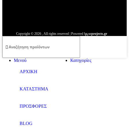
Χρήσιμοι Σύνδεσμοι
Malmos
Copyright ©
2026
, All rights reserved | Powered by
scprojects.gr
Μενού
Κατηγορίες
ΑΡΧΙΚΗ
ΚΑΤΑΣΤΗΜΑ
ΠΡΟΣΦΟΡΕΣ
BLOG