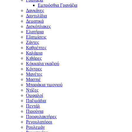
Εμπρόσθια Γρανάζια
Δαγκάνες
Δαχτυλίδια
Δεματικά
Δισκόπλακες
Ελατήρια
Εξατμίσεις
Ζάντες
Καθρέπτες
Καλάμια
Κιθάρες
Κόκκαλα γκαζιού
Κόντρες
Μανέτες
Μασπιέ
Μπαράκια τιμονιού
Ντίζες
Ομφαλοί
Παξιμάδια
Πεντάλ
Πιρούνια
Προφυλακτήρες
Ρεγουλατόροι
Ρουλεμάν