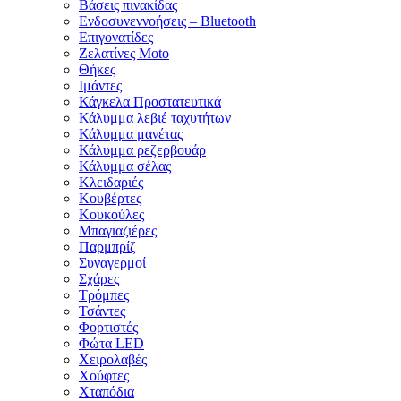
Βάσεις πινακίδας
Ενδοσυνεννοήσεις – Bluetooth
Επιγονατίδες
Ζελατίνες Moto
Θήκες
Ιμάντες
Κάγκελα Προστατευτικά
Κάλυμμα λεβιέ ταχυτήτων
Κάλυμμα μανέτας
Κάλυμμα ρεζερβουάρ
Κάλυμμα σέλας
Κλειδαριές
Κουβέρτες
Κουκούλες
Μπαγιαζιέρες
Παρμπρίζ
Συναγερμοί
Σχάρες
Τρόμπες
Τσάντες
Φορτιστές
Φώτα LED
Χειρολαβές
Χούφτες
Χταπόδια