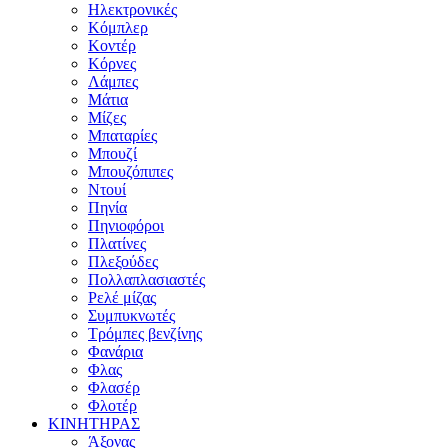
Ηλεκτρονικές
Κόμπλερ
Κοντέρ
Κόρνες
Λάμπες
Μάτια
Μίζες
Μπαταρίες
Μπουζί
Μπουζόπιπες
Ντουί
Πηνία
Πηνιοφόροι
Πλατίνες
Πλεξούδες
Πολλαπλασιαστές
Ρελέ μίζας
Συμπυκνωτές
Τρόμπες βενζίνης
Φανάρια
Φλας
Φλασέρ
Φλοτέρ
ΚΙΝΗΤΗΡΑΣ
Άξονας