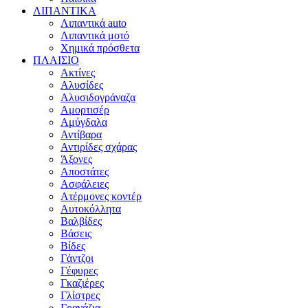
ΛΙΠΑΝΤΙΚΑ
Λιπαντικά auto
Λιπαντικά μοτό
Χημικά πρόσθετα
ΠΛΑΙΣΙΟ
Ακτίνες
Αλυσίδες
Αλυσιδογράναζα
Αμορτισέρ
Αμύγδαλα
Αντίβαρα
Αντιρίδες σχάρας
Άξονες
Αποστάτες
Ασφάλειες
Ατέρμονες κοντέρ
Αυτοκόλλητα
Βαλβίδες
Βάσεις
Βίδες
Γάντζοι
Γέφυρες
Γκαζιέρες
Γλίστρες
Γρανάζια