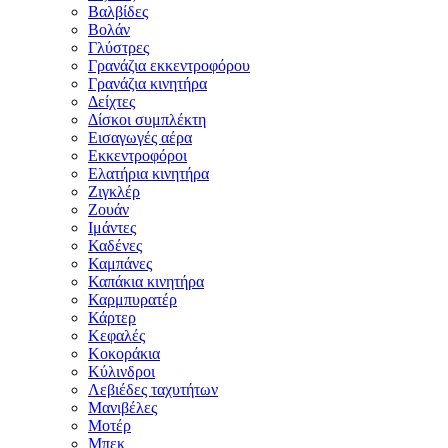
Βαλβίδες
Βολάν
Γλύστρες
Γρανάζια εκκεντροφόρου
Γρανάζια κινητήρα
Δείχτες
Δίσκοι συμπλέκτη
Εισαγωγές αέρα
Εκκεντροφόροι
Ελατήρια κινητήρα
Ζιγκλέρ
Ζουάν
Ιμάντες
Καδένες
Καμπάνες
Καπάκια κινητήρα
Καρμπυρατέρ
Κάρτερ
Κεφαλές
Κοκοράκια
Κύλινδροι
Λεβιέδες ταχυτήτων
Μανιβέλες
Μοτέρ
Μπεκ