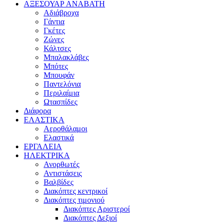
ΑΞΕΣΟΥΑΡ ΑΝΑΒΑΤΗ
Αδιάβροχα
Γάντια
Γκέτες
Ζώνες
Κάλτσες
Μπαλακλάβες
Μπότες
Μπουφάν
Παντελόνια
Περιλαίμια
Ωτασπίδες
Διάφορα
ΕΛΑΣΤΙΚΑ
Αεροθάλαμοι
Ελαστικά
ΕΡΓΑΛΕΙΑ
ΗΛΕΚΤΡΙΚΑ
Ανορθωτές
Αντιστάσεις
Βαλβίδες
Διακόπτες κεντρικοί
Διακόπτες τιμονιού
Διακόπτες Αριστεροί
Διακόπτες Δεξιοί