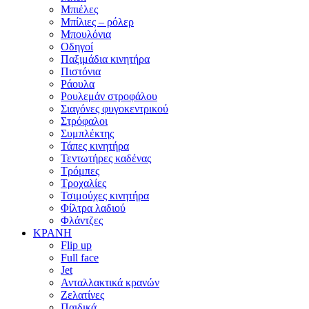
Μπιέλες
Μπίλιες – ρόλερ
Μπουλόνια
Οδηγοί
Παξιμάδια κινητήρα
Πιστόνια
Ράουλα
Ρουλεμάν στροφάλου
Σιαγόνες φυγοκεντρικού
Στρόφαλοι
Συμπλέκτης
Τάπες κινητήρα
Τεντωτήρες καδένας
Τρόμπες
Τροχαλίες
Τσιμούχες κινητήρα
Φίλτρα λαδιού
Φλάντζες
ΚΡΑΝΗ
Flip up
Full face
Jet
Ανταλλακτικά κρανών
Ζελατίνες
Παιδικά