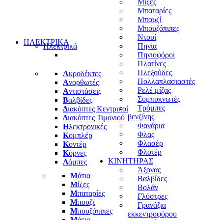
Μίζες
Μπαταρίες
Μπουζί
Μπουζόπιπες
Ντουί
ΗΛΕΚΤΡΙΚΑ
Ηλεκτρικά
Πηνία
Πηνιοφόροι
Πλατίνες
Πλεξούδες
Α
κροδέκτες
Πολλαπλασιαστές
Α
νορθωτές
Ρελέ μίζας
Α
ντιστάσεις
Συμπυκνωτές
Β
αλβίδες
Τρόμπες
Δ
ιακόπτες Κεντρικοί
βενζίνης
Δ
ιακόπτες Τιμονιού
Φανάρια
Η
λεκτρονικές
Φλας
Κ
ομπλέρ
Φλασέρ
Κ
οντέρ
Φλοτέρ
Κ
όρνες
ΚΙΝΗΤΗΡΑΣ
Λ
άμπες
Άξονας
Μ
άτια
Βαλβίδες
Μ
ίζες
Βολάν
Μ
παταρίες
Γλύστρες
Μ
πουζί
Γρανάζια
Μ
πουζόπιπες
εκκεντροφόρου
Μ
άτια