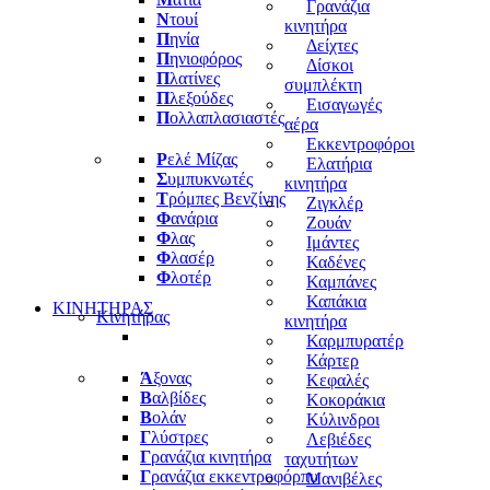
Γρανάζια
Ν
τουί
κινητήρα
Π
ηνία
Δείχτες
Π
ηνιοφόρος
Δίσκοι
Π
λατίνες
συμπλέκτη
Π
λεξούδες
Εισαγωγές
Π
ολλαπλασιαστές
αέρα
Εκκεντροφόροι
Ρ
ελέ Μίζας
Ελατήρια
Σ
υμπυκνωτές
κινητήρα
Τ
ρόμπες Βενζίνης
Ζιγκλέρ
Φ
ανάρια
Ζουάν
Φ
λας
Ιμάντες
Φ
λασέρ
Καδένες
Φ
λοτέρ
Καμπάνες
Καπάκια
ΚΙΝΗΤΗΡΑΣ
Κινητήρας
κινητήρα
Καρμπυρατέρ
Κάρτερ
Ά
ξονας
Κεφαλές
Β
αλβίδες
Κοκοράκια
Β
ολάν
Κύλινδροι
Γ
λύστρες
Λεβιέδες
Γ
ρανάζια κινητήρα
ταχυτήτων
Γ
ρανάζια εκκεντροφόρπυ
Μανιβέλες