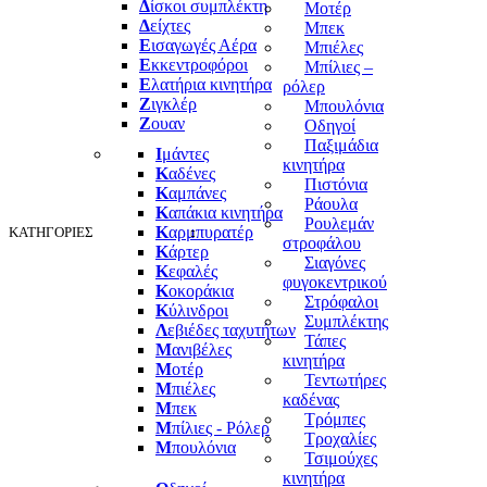
Δ
ίσκοι συμπλέκτη
Μοτέρ
Δ
είχτες
Μπεκ
Ε
ισαγωγές Αέρα
Μπιέλες
Ε
κκεντροφόροι
Μπίλιες –
Ε
λατήρια κινητήρα
ρόλερ
Ζ
ιγκλέρ
Μπουλόνια
Ζ
ουαν
Οδηγοί
Παξιμάδια
Ι
μάντες
κινητήρα
Κ
αδένες
Πιστόνια
Κ
αμπάνες
Ράουλα
Κ
απάκια κινητήρα
Ρουλεμάν
Κ
αρμπυρατέρ
ΚΑΤΗΓΟΡΙΕΣ
στροφάλου
Κ
άρτερ
Σιαγόνες
Κ
εφαλές
φυγοκεντρικού
Κ
οκοράκια
Στρόφαλοι
Κ
ύλινδροι
Συμπλέκτης
Λ
εβιέδες ταχυτήτων
Τάπες
Μ
ανιβέλες
κινητήρα
Μ
οτέρ
Τεντωτήρες
Μ
πιέλες
καδένας
Μ
πεκ
Τρόμπες
Μ
πίλιες - Ρόλερ
Τροχαλίες
Μ
πουλόνια
Τσιμούχες
κινητήρα