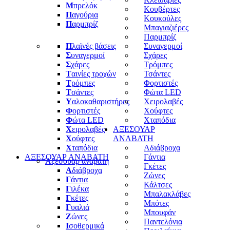
Μ
πρελόκ
Κουβέρτες
Π
αγούρια
Κουκούλες
Π
αρμπρίζ
Μπαγιαζιέρες
Παρμπρίζ
Π
λαϊνές βάσεις
Συναγερμοί
Σ
υναγερμοί
Σχάρες
Σ
χάρες
Τρόμπες
Τ
αινίες τροχών
Τσάντες
Τ
ρόμπες
Φορτιστές
Τ
σάντες
Φώτα LED
Υ
αλοκαθαριστήρες
Χειρολαβές
Φ
ορτιστές
Χούφτες
Φ
ώτα LED
Χταπόδια
Χ
ειρολαβές
ΑΞΕΣΟΥΑΡ
Χ
ούφτες
ΑΝΑΒΑΤΗ
Χ
ταπόδια
Αδιάβροχα
ΑΞΕΣΟΥΑΡ ΑΝΑΒΑΤΗ
Γάντια
Αξεσουαρ αναβατη
Γκέτες
Α
διάβροχα
Ζώνες
Γ
άντια
Κάλτσες
Γ
ιλέκα
Μπαλακλάβες
Γ
κέτες
Μπότες
Γ
υαλιά
Μπουφάν
Ζ
ώνες
Παντελόνια
Ι
σοθερμικά