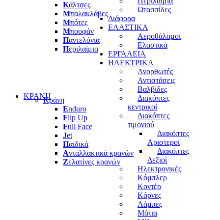
Περιλαίμια
Κ
άλτσες
Ωτασπίδες
Μ
παλακλάβες
Διάφορα
Μ
πότες
ΕΛΑΣΤΙΚΑ
Μ
πουφάν
Αεροθάλαμοι
Π
αντελόνια
Ελαστικά
Π
εριλαίμια
ΕΡΓΑΛΕΙΑ
ΗΛΕΚΤΡΙΚΑ
Ανορθωτές
Αντιστάσεις
Βαλβίδες
ΚΡΑΝΗ
Διακόπτες
Κράνη
κεντρικοί
E
nduro
Διακόπτες
F
lip Up
τιμονιού
F
ull Face
Διακόπτες
J
et
Αριστεροί
Π
αιδικά
Διακόπτες
Α
νταλλακτικά κρανών
Δεξιοί
Ζ
ελατίνες κρανών
Ηλεκτρονικές
Κόμπλερ
Κοντέρ
Κόρνες
Λάμπες
Μάτια