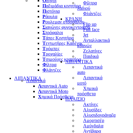
Ο
δηγοί
Φίλτρα
Π
αξιμάδια κινητήρα
λαδιού
Π
ιστόνια
Φλάντζες
Ρ
άουλα
ΚΡΑΝΗ
Ρ
ουλεμαν στροφάλου
Flip up
Σ
ιαγώνες φυγοκεντρικού
Full face
Σ
τρόφαλοι
Jet
Τ
άπες Κινητήρα
Ανταλλακτικά
Τ
εντωτήρες Καδένας
κρανών
Τ
ρόμπες
Ζελατίνες
Τ
ροχαλίες
Παιδικά
Τ
σιμούχες κινητήρα
ΛΙΠΑΝΤΙΚΑ
Φ
ίλτρα
Λιπαντικά
Φ
λάντζες
auto
Λιπαντικά
ΛΙΠΑΝΤΙΚΑ
Λιπαντικά
μοτό
Λ
ιπαντικά Auto
Χημικά
Λ
ιπαντικά Moto
πρόσθετα
Χ
ημικά Πρόσθετα
ΠΛΑΙΣΙΟ
Ακτίνες
Αλυσίδες
Αλυσιδογράναζα
Αμορτισέρ
Αμύγδαλα
Αντίβαρα