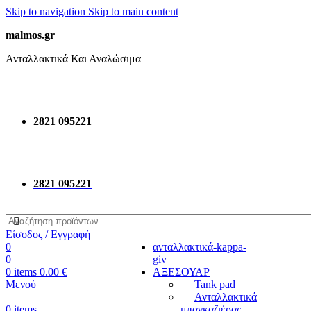
Skip to navigation
Skip to main content
malmos.gr
Ανταλλακτικά Και Αναλώσιμα
2821 095221
2821 095221
Είσοδος / Εγγραφή
0
ανταλλακτικά-kappa-
0
giv
0
items
0.00
€
ΑΞΕΣΟΥΑΡ
Μενού
Tank pad
Ανταλλακτικά
0
items
μπαγκαζιέρας