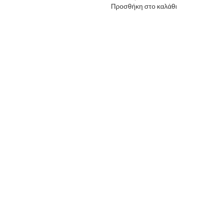
Προσθήκη στο καλάθι
Κ
Κ
1
Π