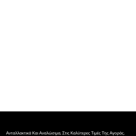
Ανταλλακτικά Και Αναλώσιμα, Στις Καλύτερες Τιμές Της Αγοράς.