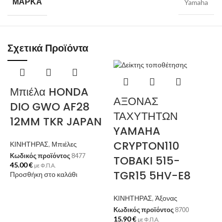
ΜΆΡΚΑ
Yamaha
Σχετικά Προϊόντα
Μπιέλα HONDA
ΑΞΟΝΑΣ
DIO GWO AF28
ΤΑΧΥΤΗΤΩΝ
12MM TKR JAPAN
YAMAHA
CRYPTON110
ΚΙΝΗΤΗΡΑΣ
,
Μπιέλες
Κωδικός προϊόντος
8477
TOBAKI 515-
45.00
€
με Φ.Π.Α.
TGR15 5HV-E8
Προσθήκη στο καλάθι
ΚΙΝΗΤΗΡΑΣ
,
Άξονας
Κωδικός προϊόντος
8700
15.90
€
με Φ.Π.Α.