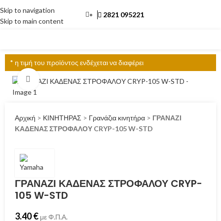
Skip to navigation
2821 095221
Skip to main content
ΜΕΝΟΎ
* η τιμή του προϊόντος ενδέχεται να διαφέρει
Click to enlarge
Αρχική
>
ΚΙΝΗΤΗΡΑΣ
>
Γρανάζια κινητήρα
>
ΓΡΑΝΑΖΙ
ΚΑΔΕΝΑΣ ΣΤΡΟΦΑΛΟΥ CRYP-105 W-STD
ΓΡΑΝΑΖΙ ΚΑΔΕΝΑΣ ΣΤΡΟΦΑΛΟΥ CRYP-
105 W-STD
3.40
€
με Φ.Π.Α.