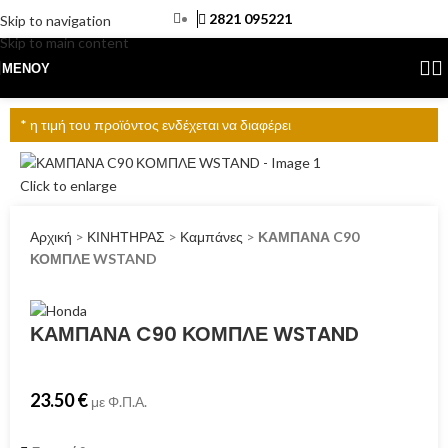
2821 095221
Skip to navigation
Skip to main content
ΜΕΝΟΎ
* η τιμή του προϊόντος ενδέχεται να διαφέρει
Click to enlarge
Αρχική
>
ΚΙΝΗΤΗΡΑΣ
>
Καμπάνες
>
ΚΑΜΠΑΝΑ C90
ΚΟΜΠΛΕ WSTAND
ΚΑΜΠΑΝΑ C90 ΚΟΜΠΛΕ WSTAND
23.50
€
με Φ.Π.Α.