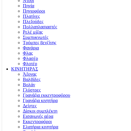
Ντουί
Πηνία
Πηνιοφόροι
Πλατίνες
Πλεξούδες
Πολλαπλασιαστές
Ρελέ μίζας
Συμπυκνωτές
Τρόμπες βενζίνης
Φανάρια
Φλας
Φλασέρ
Φλοτέρ
ΚΙΝΗΤΗΡΑΣ
Άξονας
Βαλβίδες
Βολάν
Γλύστρες
Γρανάζια εκκεντροφόρου
Γρανάζια κινητήρα
Δείχτες
Δίσκοι συμπλέκτη
Εισαγωγές αέρα
Εκκεντροφόροι
Ελατήρια κινητήρα