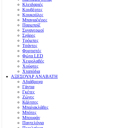
Κλειδαριές
Κουβέρτες
Κουκούλες
Μπαγιαζιέρες
Παρμπρίζ
Συναγερμοί
Σχάρες
Τρόμπες
Τσάντες
Φορτιστές
Φώτα LED
Χειρολαβές
Χούφτες
Χταπόδια
ΑΞΕΣΟΥΑΡ ΑΝΑΒΑΤΗ
Αδιάβροχα
Γάντια
Γκέτες
Ζώνες
Κάλτσες
Μπαλακλάβες
Μπότες
Μπουφάν
Παντελόνια
Περιλαίμια