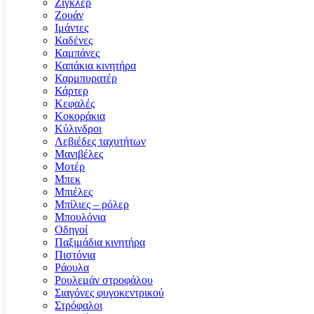
Ζιγκλέρ
Ζουάν
Ιμάντες
Καδένες
Καμπάνες
Καπάκια κινητήρα
Καρμπυρατέρ
Κάρτερ
Κεφαλές
Κοκοράκια
Κύλινδροι
Λεβιέδες ταχυτήτων
Μανιβέλες
Μοτέρ
Μπεκ
Μπιέλες
Μπίλιες – ρόλερ
Μπουλόνια
Οδηγοί
Παξιμάδια κινητήρα
Πιστόνια
Ράουλα
Ρουλεμάν στροφάλου
Σιαγόνες φυγοκεντρικού
Στρόφαλοι