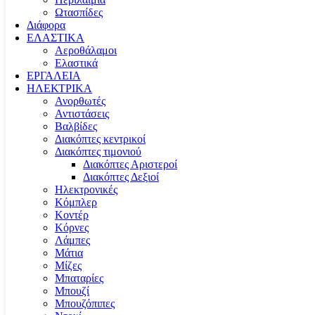
Ωτασπίδες
Διάφορα
ΕΛΑΣΤΙΚΑ
Αεροθάλαμοι
Ελαστικά
ΕΡΓΑΛΕΙΑ
ΗΛΕΚΤΡΙΚΑ
Ανορθωτές
Αντιστάσεις
Βαλβίδες
Διακόπτες κεντρικοί
Διακόπτες τιμονιού
Διακόπτες Αριστεροί
Διακόπτες Δεξιοί
Ηλεκτρονικές
Κόμπλερ
Κοντέρ
Κόρνες
Λάμπες
Μάτια
Μίζες
Μπαταρίες
Μπουζί
Μπουζόπιπες