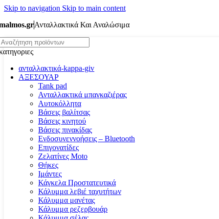
Skip to navigation
Skip to main content
malmos.gr
Ανταλλακτικά Και Αναλώσιμα
κατηγοριες
ανταλλακτικά-kappa-giv
ΑΞΕΣΟΥΑΡ
Tank pad
Ανταλλακτικά μπαγκαζιέρας
Αυτοκόλλητα
Βάσεις βαλίτσας
Βάσεις κινητού
Βάσεις πινακίδας
Ενδοσυνεννοήσεις – Bluetooth
Επιγονατίδες
Ζελατίνες Moto
Θήκες
Ιμάντες
Κάγκελα Προστατευτικά
Κάλυμμα λεβιέ ταχυτήτων
Κάλυμμα μανέτας
Κάλυμμα ρεζερβουάρ
Κάλυμμα σέλας