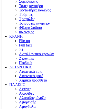
Συμπλέκτης
Τάπες κινητήρα
Τεντωτήρες καδένας
Τρόμπες
Τροχαλίες
Τσιμούχες κινητήρα
Φίλτρα λαδιού
Φλάντζες
ΚΡΑΝΗ
Flip up
Full face
Jet
Ανταλλακτικά κρανών
Ζελατίνες
Παιδικά
ΛΙΠΑΝΤΙΚΑ
Λιπαντικά auto
Λιπαντικά μοτό
Χημικά πρόσθετα
ΠΛΑΙΣΙΟ
Ακτίνες
Αλυσίδες
Αλυσιδογράναζα
Αμορτισέρ
Αμύγδαλα