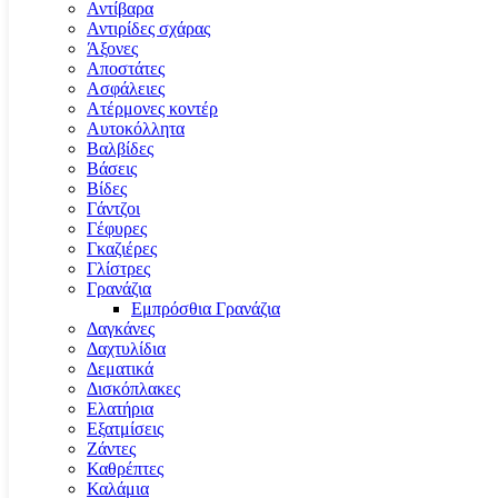
Αντίβαρα
Αντιρίδες σχάρας
Άξονες
Αποστάτες
Ασφάλειες
Ατέρμονες κοντέρ
Αυτοκόλλητα
Βαλβίδες
Βάσεις
Βίδες
Γάντζοι
Γέφυρες
Γκαζιέρες
Γλίστρες
Γρανάζια
Εμπρόσθια Γρανάζια
Δαγκάνες
Δαχτυλίδια
Δεματικά
Δισκόπλακες
Ελατήρια
Εξατμίσεις
Ζάντες
Καθρέπτες
Καλάμια