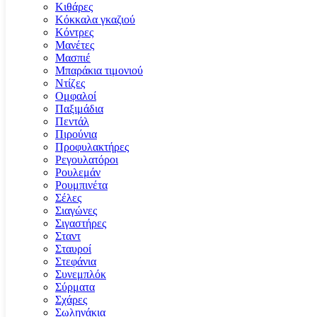
Κιθάρες
Κόκκαλα γκαζιού
Κόντρες
Μανέτες
Μασπιέ
Μπαράκια τιμονιού
Ντίζες
Ομφαλοί
Παξιμάδια
Πεντάλ
Πιρούνια
Προφυλακτήρες
Ρεγουλατόροι
Ρουλεμάν
Ρουμπινέτα
Σέλες
Σιαγώνες
Σιγαστήρες
Σταντ
Σταυροί
Στεφάνια
Συνεμπλόκ
Σύρματα
Σχάρες
Σωληνάκια