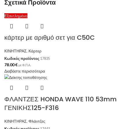
Σχετικά Προϊόντα
Εξαντλημένο
κάρτερ με αριθμό σετ για C50C
ΚΙΝΗΤΗΡΑΣ
,
Κάρτερ
Κωδικός προϊόντος
17835
78.00
€
με Φ.Π.Α.
Διαβάστε περισσότερα
ΦΛΑΝΤΖΕΣ HONDA WAVE 110 53mm
ΓΕΝΙΚΗΣ125-F316
ΚΙΝΗΤΗΡΑΣ
,
Φλάντζες
Κωδικός προϊόντος
17441