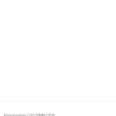
Καρμπυρατέρ GY6 30MM OEM