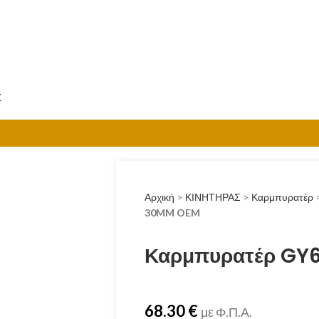
Σ
Αρχική
>
ΚΙΝΗΤΗΡΑΣ
>
Καρμπυρατέρ
30MM OEM
Καρμπυρατέρ GY
68.30
€
με Φ.Π.Α.