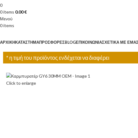
0
0
items
0.00
€
Μενού
0
items
Κατηγορίες
ΑΡΧΙΚΉ
ΚΑΤΆΣΤΗΜΑ
ΠΡΟΣΦΟΡΈΣ
BLOG
ΕΠΙΚΟΙΝΩΝΊΑ
ΣΧΕΤΙΚΆ ΜΕ ΕΜΆ
* η τιμή του προϊόντος ενδέχεται να διαφέρει
Click to enlarge