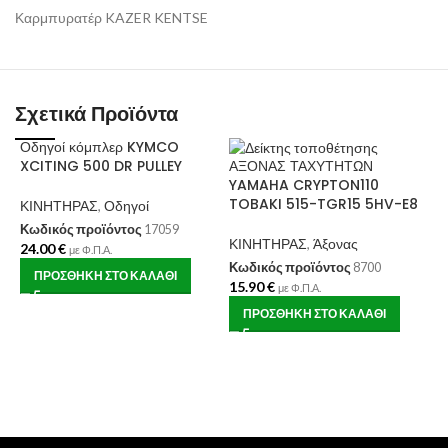
Καρμπυρατέρ KAZER KENTSE
Σχετικά Προϊόντα
Οδηγοί κόμπλερ KYMCO
XCITING 500 DR PULLEY
ΑΞΟΝΑΣ ΤΑΧΥΤΗΤΩΝ
Φ
YAMAHA CRYPTON110
5
TOBAKI 515-TGR15 5HV-E8
ΚΙΝΗΤΗΡΑΣ
,
Οδηγοί
Κ
Κωδικός προϊόντος
17059
ΚΙΝΗΤΗΡΑΣ
,
Άξονας
24.00
€
Κ
με Φ.Π.Α.
1
Κωδικός προϊόντος
8700
ΠΡΟΣΘΉΚΗ ΣΤΟ ΚΑΛΆΘΙ
15.90
€
με Φ.Π.Α.
ΠΡΟΣΘΉΚΗ ΣΤΟ ΚΑΛΆΘΙ