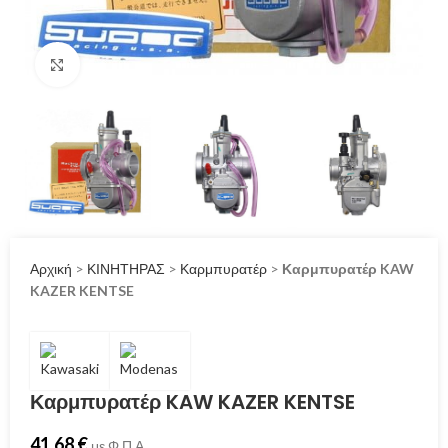
Click to enlarge
Αρχική
>
ΚΙΝΗΤΗΡΑΣ
>
Καρμπυρατέρ
>
Καρμπυρατέρ KAW
KAZER KENTSE
Καρμπυρατέρ KAW KAZER KENTSE
41.68
€
με Φ.Π.Α.