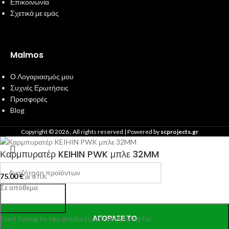
Επικοινωνία
Σχετικά με εμάς
Malmos
Ο Λογαριασμός μου
Συχνές Ερωτήσεις
Προσφορές
Blog
Copyright ©
2026
, All rights reserved | Powered by
scprojects.gr
Καρμπυρατέρ KEIHIN PWK μπλε 32MM
75.00
€
με Φ.Π.Α.
Σε απόθεμα
Search
ΑΓΌΡΑΣΕ ΤΟ
Start typing to see products you are looking for.