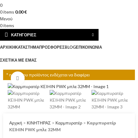
0
0
items
0.00
€
Μενού
0
items
ΚΑΤΗΓΟΡΊΕΣ
ΑΡΧΙΚΉ
ΚΑΤΆΣΤΗΜΑ
ΠΡΟΣΦΟΡΈΣ
BLOG
ΕΠΙΚΟΙΝΩΝΊΑ
ΣΧΕΤΙΚΆ ΜΕ ΕΜΆΣ
* η τιμή του προϊόντος ενδέχεται να διαφέρει
Click to enlarge
Αρχική
>
ΚΙΝΗΤΗΡΑΣ
>
Καρμπυρατέρ
>
Καρμπυρατέρ
KEIHIN PWK μπλε 32MM