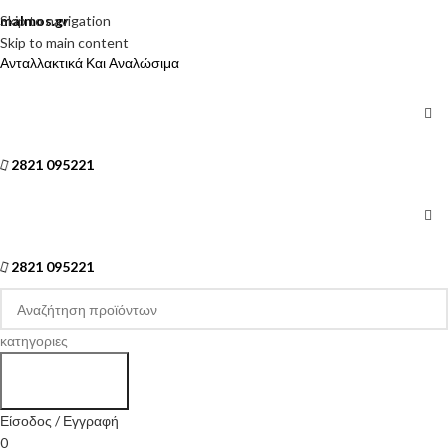
Skip to navigation
malmos.gr
Skip to main content
Ανταλλακτικά Και Αναλώσιμα
2821 095221
2821 095221
κατηγοριες
Search
Είσοδος / Εγγραφή
0