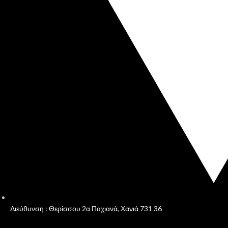
Διεύθυνση : Θερίσσου 2α Παχιανά, Χανιά 731 36