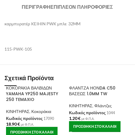
ΠΕΡΙΓΡΑΦΉ
ΕΠΙΠΛΈΟΝ ΠΛΗΡΟΦΟΡΊΕΣ
καρμπυρατέρ KEIHIN PWK μπλε 32MM
115-PWK-105
Σχετικά Προϊόντα
ΚΟΚΟΡΑΚΙΑ ΒΑΛΒΙΔΩΝ
ΦΛΑΝΤΖΑ ΗΟΝDA C50
YAMAHA YP250 MAJESTY
ΒΑΣΕΩΣ 1.0MM TW
250 TEMAXIO
ΚΙΝΗΤΗΡΑΣ
,
Φλάντζες
ΚΙΝΗΤΗΡΑΣ
,
Κοκοράκια
Κωδικός προϊόντος
1044
1.20
€
Κωδικός προϊόντος
17090
με Φ.Π.Α.
18.90
€
με Φ.Π.Α.
ΠΡΟΣΘΉΚΗ ΣΤΟ ΚΑΛΆΘΙ
ΠΡΟΣΘΉΚΗ ΣΤΟ ΚΑΛΆΘΙ